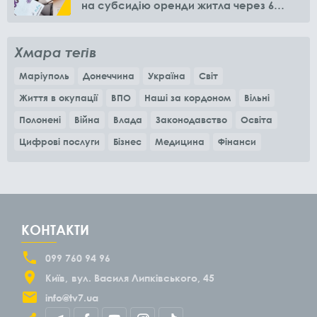
на субсидію оренди житла через 6
місяців
Хмара тегів
Маріуполь
Донеччина
Україна
Світ
Життя в окупації
ВПО
Наші за кордоном
Вільні
Полонені
Війна
Влада
Законодавство
Освіта
Цифрові послуги
Бізнес
Медицина
Фінанси
КОНТАКТИ
099 760 94 96
Київ
вул. Василя Липківського, 45
info@tv7.ua