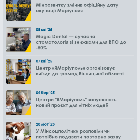
Мінрозвитку змінив офіційну дату
окупації Маріуполя
08
кві
'25
Magic Dental — сучасна
стоматологія зі знижками для ВПО до
-50%
07
кві
'25
Центр «ЯМаріуполь» організовує
виїзди до громад Вінницької області
04
бер
'25
Центри "ЯМаріуполь" запускають
новий проєкт для літніх людей
28
лют
'25
У Мінсоцполітики розповіли чи
потрібно подавати повторно заяву