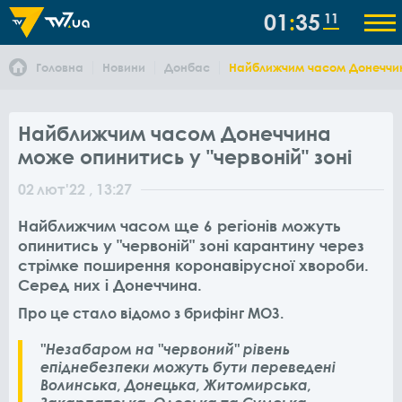
01
35
11
Головна
Новини
Донбас
Найближчим часом Донеччина
Найближчим часом Донеччина
може опинитись у "червоній" зоні
02
лют
'22
, 13:27
Найближчим часом ще 6 регіонів можуть
опинитись у "червоній" зоні карантину через
стрімке поширення коронавірусної хвороби.
Серед них і Донеччина.
Про це стало відомо з брифінг МОЗ.
"Незабаром на "червоний" рівень
епіднебезпеки можуть бути переведені
Волинська, Донецька, Житомирська,