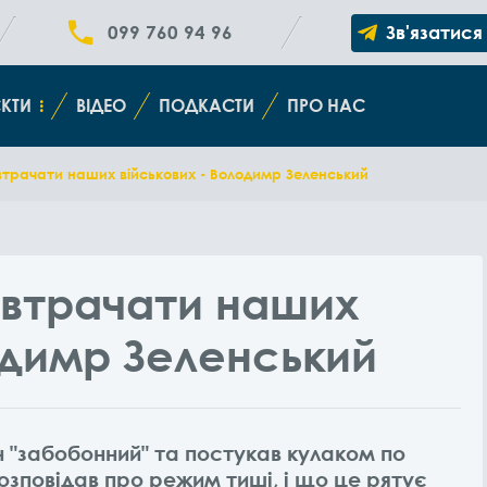
099 760 94 96
Зв'язатися
КТИ
ВІДЕО
ПОДКАСТИ
ПРО НАС
втрачати наших військових - Володимр Зеленський
 втрачати наших
одимр Зеленський
н "забобонний" та постукав кулаком по
озповідав про режим тиші, і що це рятує