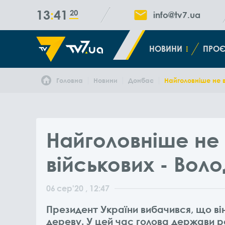
13
41
20
info@tv7.ua
НОВИНИ
ПРОЄ
Головна
Новини
Донбас
Найголовніше не 
Найголовніше не
військових - Вол
06
сер
'20
, 12:47
Президент України вибачився, що ві
дереву. У цей час голова держави р