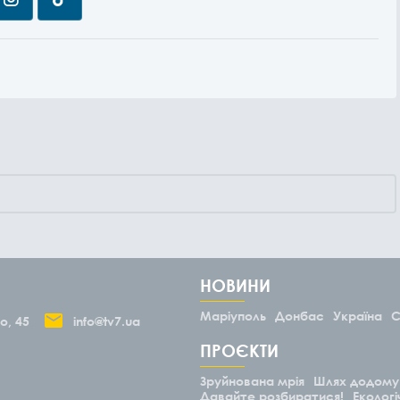
НОВИНИ
Маріуполь
Донбас
Україна
С
о, 45
info@tv7.ua
ПРОЄКТИ
Зруйнована мрія
Шлях додому
Давайте розбиратися!
Екологі