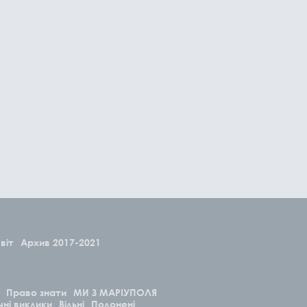
віт
Архив 2017-2021
Право знати
МИ З МАРІУПОЛЯ
чні виклики
Вільні
Полонені