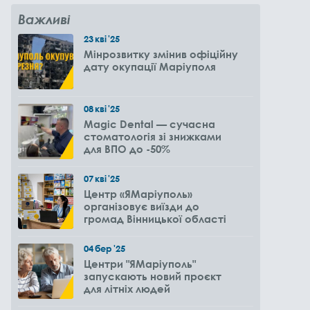
Важливі
23
кві
'25
Мінрозвитку змінив офіційну
дату окупації Маріуполя
08
кві
'25
Magic Dental — сучасна
стоматологія зі знижками
для ВПО до -50%
07
кві
'25
Центр «ЯМаріуполь»
організовує виїзди до
громад Вінницької області
04
бер
'25
Центри "ЯМаріуполь"
запускають новий проєкт
для літніх людей