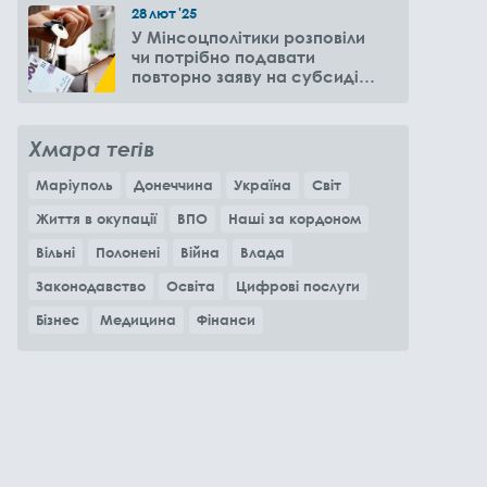
28
лют
'25
У Мінсоцполітики розповіли
чи потрібно подавати
повторно заяву на субсидію
оренди житла через 6
місяців
Хмара тегів
Маріуполь
Донеччина
Україна
Світ
Життя в окупації
ВПО
Наші за кордоном
Вільні
Полонені
Війна
Влада
Законодавство
Освіта
Цифрові послуги
Бізнес
Медицина
Фінанси