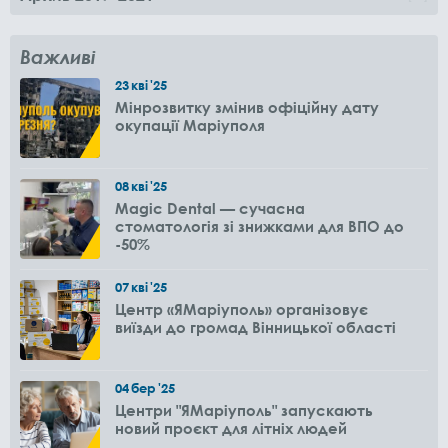
Важливі
23
кві
'25
Мінрозвитку змінив офіційну дату
окупації Маріуполя
08
кві
'25
Magic Dental — сучасна
стоматологія зі знижками для ВПО до
-50%
07
кві
'25
Центр «ЯМаріуполь» організовує
виїзди до громад Вінницької області
04
бер
'25
Центри "ЯМаріуполь" запускають
новий проєкт для літніх людей