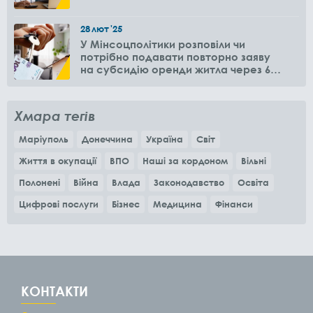
28
лют
'25
У Мінсоцполітики розповіли чи
потрібно подавати повторно заяву
на субсидію оренди житла через 6
місяців
Хмара тегів
Маріуполь
Донеччина
Україна
Світ
Життя в окупації
ВПО
Наші за кордоном
Вільні
Полонені
Війна
Влада
Законодавство
Освіта
Цифрові послуги
Бізнес
Медицина
Фінанси
КОНТАКТИ