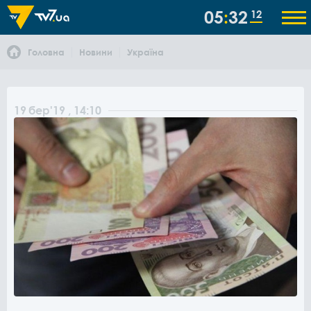
05
32
12
Головна
Новини
Україна
19
бер
'19
, 14:10