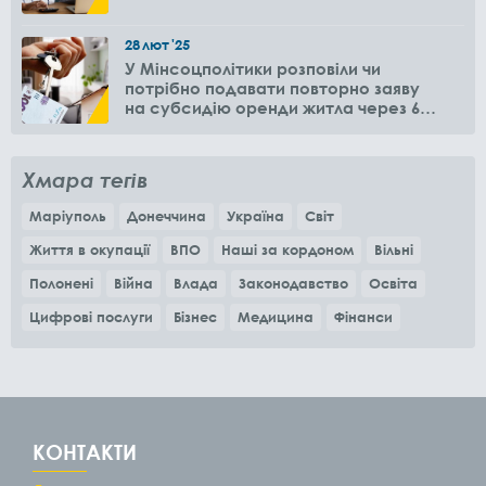
28
лют
'25
У Мінсоцполітики розповіли чи
потрібно подавати повторно заяву
на субсидію оренди житла через 6
місяців
Хмара тегів
Маріуполь
Донеччина
Україна
Світ
Життя в окупації
ВПО
Наші за кордоном
Вільні
Полонені
Війна
Влада
Законодавство
Освіта
Цифрові послуги
Бізнес
Медицина
Фінанси
КОНТАКТИ