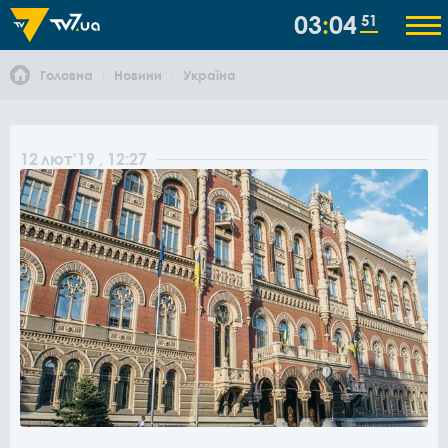
03
04
51
Головна
Новини
Україна
12
лют
'19
, 12:27