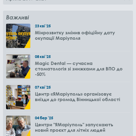
Важливі
23
кві
'25
Мінрозвитку змінив офіційну дату
окупації Маріуполя
08
кві
'25
Magic Dental — сучасна
стоматологія зі знижками для ВПО до
-50%
07
кві
'25
Центр «ЯМаріуполь» організовує
виїзди до громад Вінницької області
04
бер
'25
Центри "ЯМаріуполь" запускають
новий проєкт для літніх людей