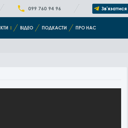
099 760 94 96
Зв'язатися
КТИ
ВІДЕО
ПОДКАСТИ
ПРО НАС