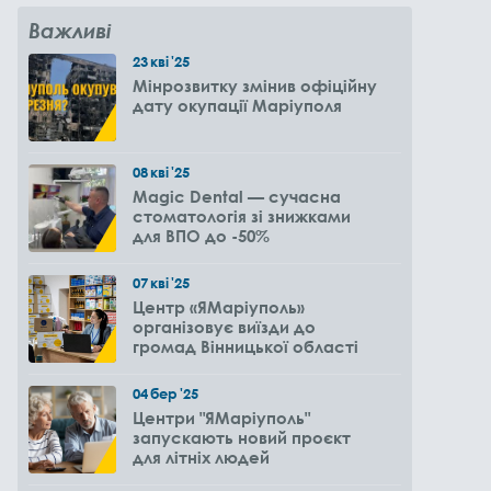
Важливі
23
кві
'25
Мінрозвитку змінив офіційну
дату окупації Маріуполя
08
кві
'25
Magic Dental — сучасна
стоматологія зі знижками
для ВПО до -50%
07
кві
'25
Центр «ЯМаріуполь»
організовує виїзди до
громад Вінницької області
04
бер
'25
Центри "ЯМаріуполь"
запускають новий проєкт
для літніх людей