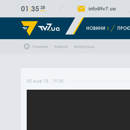
01
35
28
info@tv7.ua
НОВИНИ
ПРОЄ
Головна
Новини
Маріуполь
05
жов
'18
, 19:35