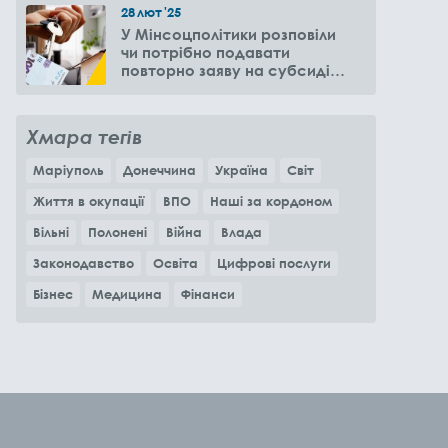
28
лют
'25
У Мінсоцполітики розповіли
чи потрібно подавати
повторно заяву на субсидію
оренди житла через 6
місяців
Хмара тегів
Маріуполь
Донеччина
Україна
Світ
Життя в окупації
ВПО
Наші за кордоном
Вільні
Полонені
Війна
Влада
Законодавство
Освіта
Цифрові послуги
Бізнес
Медицина
Фінанси