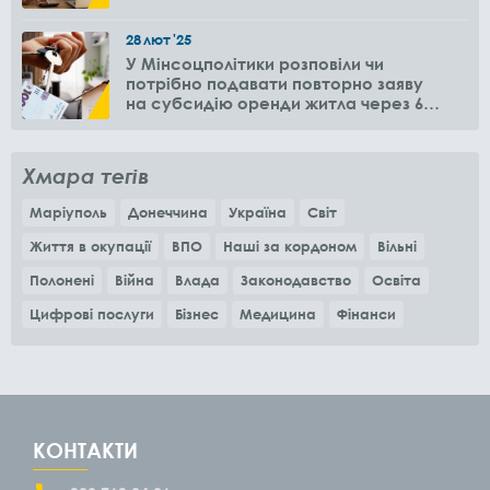
28
лют
'25
У Мінсоцполітики розповіли чи
потрібно подавати повторно заяву
на субсидію оренди житла через 6
місяців
Хмара тегів
Маріуполь
Донеччина
Україна
Світ
Життя в окупації
ВПО
Наші за кордоном
Вільні
Полонені
Війна
Влада
Законодавство
Освіта
Цифрові послуги
Бізнес
Медицина
Фінанси
КОНТАКТИ