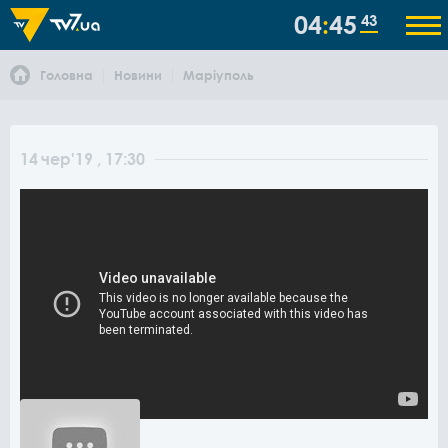
04
45
43
Головна
Новини
Маріуполь
14
чер
'19
, 17:30