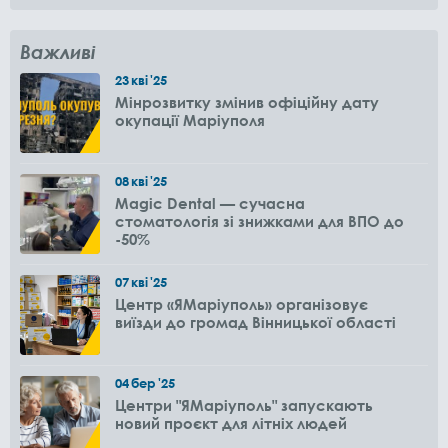
Важливі
23
кві
'25
Мінрозвитку змінив офіційну дату
окупації Маріуполя
08
кві
'25
Magic Dental — сучасна
стоматологія зі знижками для ВПО до
-50%
07
кві
'25
Центр «ЯМаріуполь» організовує
виїзди до громад Вінницької області
04
бер
'25
Центри "ЯМаріуполь" запускають
новий проєкт для літніх людей