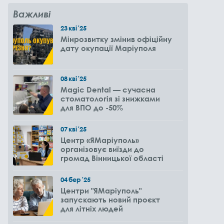
Важливі
23
кві
'25
Мінрозвитку змінив офіційну
дату окупації Маріуполя
08
кві
'25
Magic Dental — сучасна
стоматологія зі знижками
для ВПО до -50%
07
кві
'25
Центр «ЯМаріуполь»
організовує виїзди до
громад Вінницької області
04
бер
'25
Центри "ЯМаріуполь"
запускають новий проєкт
для літніх людей