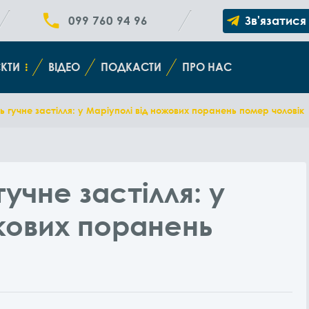
099 760 94 96
Зв'язатися
КТИ
ВІДЕО
ПОДКАСТИ
ПРО НАС
 гучне застілля: у Маріуполі від ножових поранень помер чоловік
учне застілля: у
жових поранень