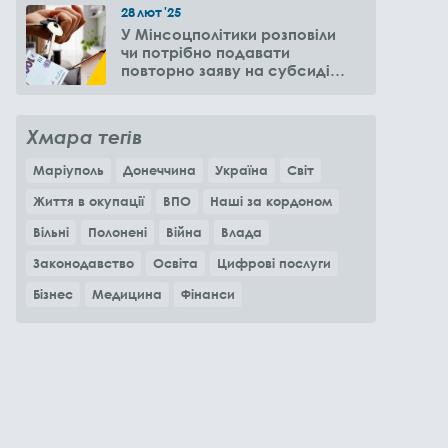
28
лют
'25
У Мінсоцполітики розповіли
чи потрібно подавати
повторно заяву на субсидію
оренди житла через 6
місяців
Хмара тегів
Маріуполь
Донеччина
Україна
Світ
Життя в окупації
ВПО
Наші за кордоном
Вільні
Полонені
Війна
Влада
Законодавство
Освіта
Цифрові послуги
Бізнес
Медицина
Фінанси