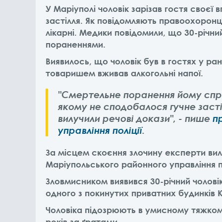
У Маріуполі чоловік зарізав гостя своєї
застілля. Як повідомляють правоохоронці
лікарні. Медики повідомили, що 30-річний
пораненнями.
Виявилось, що чоловік був в гостях у ра
товаришем вживав алкогольні напої.
"Смертельне поранення йому спр
якому не сподобалося гучне засті
вилучили речові докази", - пише
п
управління поліції
.
За місцем скоєння злочину експерти вил
Маріупольського районного управління по
Зловмисником виявився 30-річний чоловік
одного з покинутих приватних будинків 
Чоловіка підозрюють в умисному тяжко
років за ґратами.