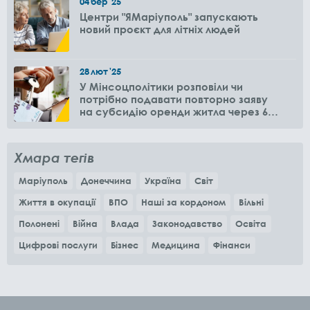
04
бер
'25
Центри "ЯМаріуполь" запускають
новий проєкт для літніх людей
28
лют
'25
У Мінсоцполітики розповіли чи
потрібно подавати повторно заяву
на субсидію оренди житла через 6
місяців
Хмара тегів
Маріуполь
Донеччина
Україна
Світ
Життя в окупації
ВПО
Наші за кордоном
Вільні
Полонені
Війна
Влада
Законодавство
Освіта
Цифрові послуги
Бізнес
Медицина
Фінанси