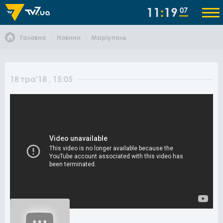
11
19
07
Головна
Новини
Маріуполь
18
тра
'18
, 15:05