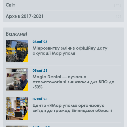
Світ
96
Архив 2017-2021
0
Важливі
23
кві
'25
Мінрозвитку змінив офіційну дату
окупації Маріуполя
08
кві
'25
Magic Dental — сучасна
стоматологія зі знижками для ВПО до
-50%
07
кві
'25
Центр «ЯМаріуполь» організовує
виїзди до громад Вінницької області