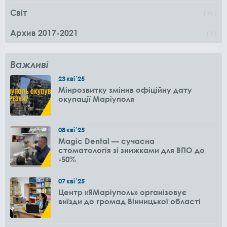
Світ
96
Архив 2017-2021
0
Важливі
23
кві
'25
Мінрозвитку змінив офіційну дату
окупації Маріуполя
08
кві
'25
Magic Dental — сучасна
стоматологія зі знижками для ВПО до
-50%
07
кві
'25
Центр «ЯМаріуполь» організовує
виїзди до громад Вінницької області