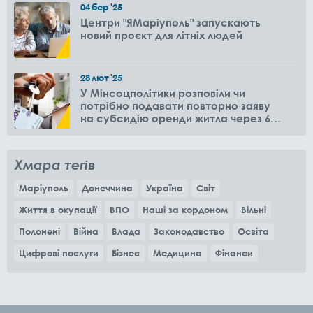
04
бер
'25
Центри "ЯМаріуполь" запускають
новий проєкт для літніх людей
28
лют
'25
У Мінсоцполітики розповіли чи
потрібно подавати повторно заяву
на субсидію оренди житла через 6
місяців
Хмара тегів
Маріуполь
Донеччина
Україна
Світ
Життя в окупації
ВПО
Наші за кордоном
Вільні
Полонені
Війна
Влада
Законодавство
Освіта
Цифрові послуги
Бізнес
Медицина
Фінанси