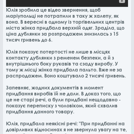
Юлія зробила це відео звернення, щоб
маріупольці не потрапили в таку ж халепу, як
вона. В вересні в одному із торгівельних центрів
міста жінка придбала верхній одяг. Зраділа, що
ціна дублянки за розпродажем знизилась з 15
тисяч гривень до 6.
Юлія показує потертості не лише в місцях
контакту дублянки з ременем безпеки, а й з
внутрішнього боку рукавів та сзаду виробу. У
тому ж місці жінка придбала пальто. Вже не за
распродажем. Воно коштувало 2 тисячі гривень.
Запевняє, жодних документів в момент
придбання виробів їй не дали. В доказ того, що
це не старі речі, а були придбані нещодавно -
показує переписку з чоловіком, який схвалив
придбання данного товару.
Юлія, придбала неякісні речі: "При придбанні на
довірливих відносинах я не звернула увагу на те,