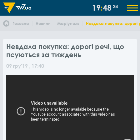
19
48
28
Головна
Новини
Маріуполь
Невдала покупка: дорогі 
Невдала покупка: дорогі речі, що
псуються за тиждень
09
гру
'19
, 17:40