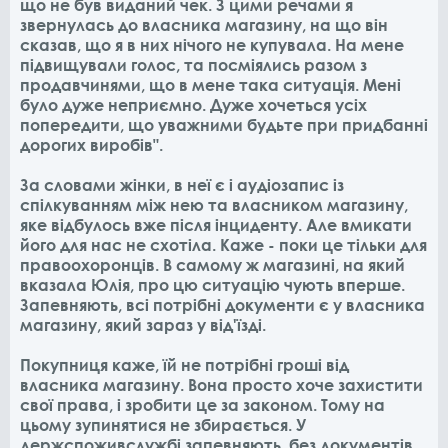
що не був виданий чек. З цими речами я
звернулась до власника магазину, на що він
сказав, що я в них нічого не купувала. На мене
підвищували голос, та посміялись разом з
продавчинями, що в мене така ситуація. Мені
було дуже неприємно. Дуже хочеться усіх
попередити, що уважними будьте при придбанні
дорогих виробів".
За словами жінки, в неї є і аудіозапис із
спілкуванням між нею та власником магазину,
яке відбулось вже після інциденту. Але вмикати
його для нас не схотіла. Каже - поки це тільки для
правоохоронців. В самому ж магазині, на який
вказала Юлія, про цю ситуацію чують вперше.
Запевняють, всі потрібні документи є у власника
магазину, який зараз у від'їзді.
Покупниця каже, їй не потрібні гроші від
власника магазину. Вона просто хоче захистити
свої права, і зробити це за законом. Тому на
цьому зупинятися не збирається. У
держспоживслужбі запевняють, без документів