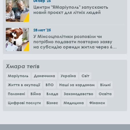
04
бер
'25
Центри "ЯМаріуполь" запускають
новий проєкт для літніх людей
28
лют
'25
У Мінсоцполітики розповіли чи
потрібно подавати повторно заяву
на субсидію оренди житла через 6
місяців
Хмара тегів
Маріуполь
Донеччина
Україна
Світ
Життя в окупації
ВПО
Наші за кордоном
Вільні
Полонені
Війна
Влада
Законодавство
Освіта
Цифрові послуги
Бізнес
Медицина
Фінанси