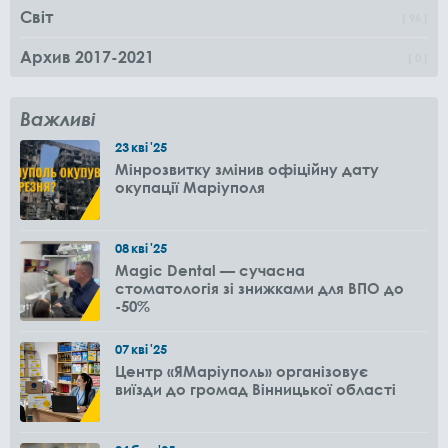
Світ
96
Архив 2017-2021
0
Важливі
23
кві
'25
Мінрозвитку змінив офіційну дату
окупації Маріуполя
08
кві
'25
Magic Dental — сучасна
стоматологія зі знижками для ВПО до
-50%
07
кві
'25
Центр «ЯМаріуполь» організовує
виїзди до громад Вінницької області