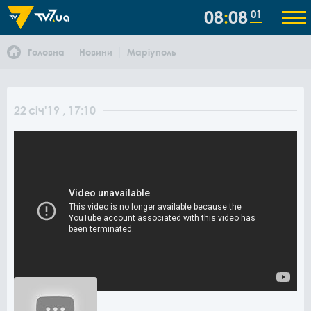
08
08
01
Головна
Новини
Маріуполь
22
січ
'19
, 17:10