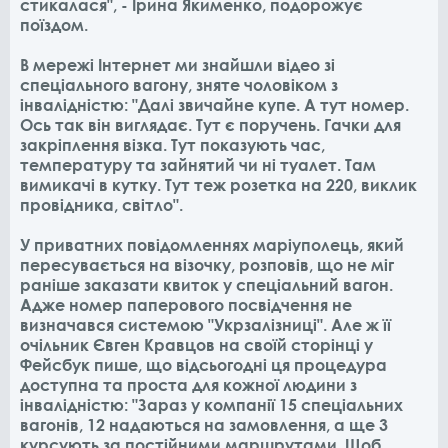
стикалася", - Ірина Якименко, подорожує
поїздом.
В мережі Інтернет ми знайшли відео зі
спеціального вагону, зняте чоловіком з
інвалідністю: "Далі звичайне купе. А тут номер.
Ось так він виглядає. Тут є поручень. Гачки для
закріплення візка. Тут показують час,
температуру та зайнятий чи ні туалет. Там
вимикачі в кутку. Тут теж розетка на 220, виклик
провідника, світло".
У приватних повідомленнях маріуполець, який
пересувається на візочку, розповів, що не міг
раніше заказати квиток у спеціальний вагон.
Адже номер паперового посвідчення не
визначався системою "Укрзалізниці". Але ж її
очільник Євген Кравцов на своїй сторінці у
Фейсбук пише, що відсьогодні ця процедура
доступна та проста для кожної людини з
інвалідністю: "Зараз у компанії 15 спеціальних
вагонів, 12 надаються на замовлення, а ще 3
курсують за постійними маршрутами. Щоб