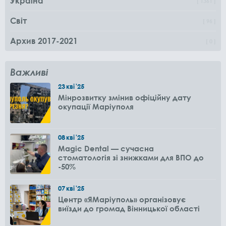
Україна
1361
Світ
96
Архив 2017-2021
0
Важливі
23
кві
'25
Мінрозвитку змінив офіційну дату
окупації Маріуполя
08
кві
'25
Magic Dental — сучасна
стоматологія зі знижками для ВПО до
-50%
07
кві
'25
Центр «ЯМаріуполь» організовує
виїзди до громад Вінницької області