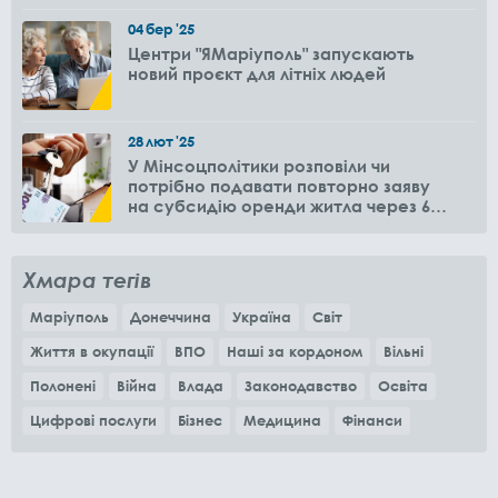
04
бер
'25
Центри "ЯМаріуполь" запускають
новий проєкт для літніх людей
28
лют
'25
У Мінсоцполітики розповіли чи
потрібно подавати повторно заяву
на субсидію оренди житла через 6
місяців
Хмара тегів
Маріуполь
Донеччина
Україна
Світ
Життя в окупації
ВПО
Наші за кордоном
Вільні
Полонені
Війна
Влада
Законодавство
Освіта
Цифрові послуги
Бізнес
Медицина
Фінанси