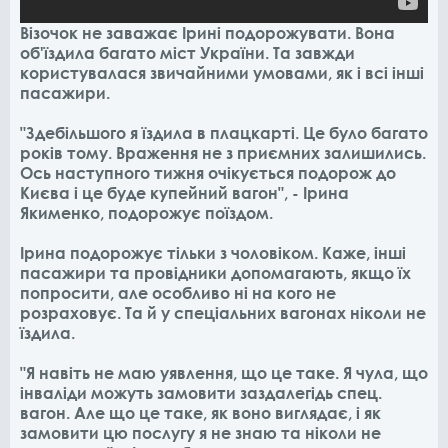
Візочок не заважає Ірині подорожувати. Вона
об'їздила багато міст України. Та завжди
користувалася звичайними умовами, як і всі інші
пасажири.
"Здебільшого я їздила в плацкарті. Це було багато
років тому. Враження не з приємних залишились.
Ось наступного тижня очікується подорож до
Києва і це буде купейний вагон", - Ірина
Якименко, подорожує поїздом.
Ірина подорожує тільки з чоловіком. Каже, інші
пасажири та провідники допомагають, якщо їх
попросити, але особливо ні на кого не
розраховує. Та й у спеціальних вагонах ніколи не
їздила.
"Я навіть не маю уявлення, що це таке. Я чула, що
інваліди можуть замовити заздалегідь спец.
вагон. Але що це таке, як воно виглядає, і як
замовити цю послугу я не знаю та ніколи не