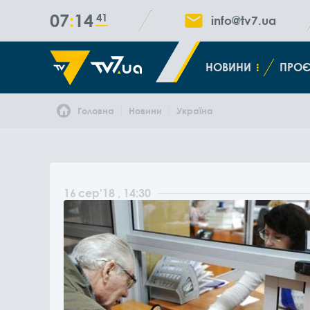
07
14
41
info@tv7.ua
НОВИНИ
ПРОЄ
Головна
Новини
Україна
16
сер
'18
, 14:30