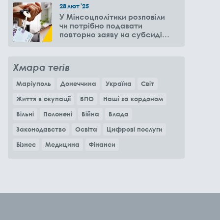
28
лют
'25
У Мінсоцполітики розповіли
чи потрібно подавати
повторно заяву на субсидію
оренди житла через 6
місяців
Хмара тегів
Маріуполь
Донеччина
Україна
Світ
Життя в окупації
ВПО
Наші за кордоном
Вільні
Полонені
Війна
Влада
Законодавство
Освіта
Цифрові послуги
Бізнес
Медицина
Фінанси