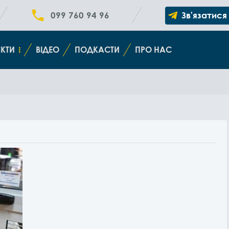
099 760 94 96
Зв'язатися
КТИ
ВІДЕО
ПОДКАСТИ
ПРО НАС