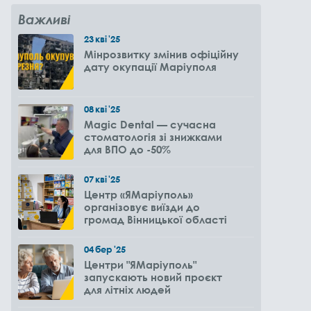
Важливі
23
кві
'25
Мінрозвитку змінив офіційну
дату окупації Маріуполя
08
кві
'25
Magic Dental — сучасна
стоматологія зі знижками
для ВПО до -50%
07
кві
'25
Центр «ЯМаріуполь»
організовує виїзди до
громад Вінницької області
04
бер
'25
Центри "ЯМаріуполь"
запускають новий проєкт
для літніх людей