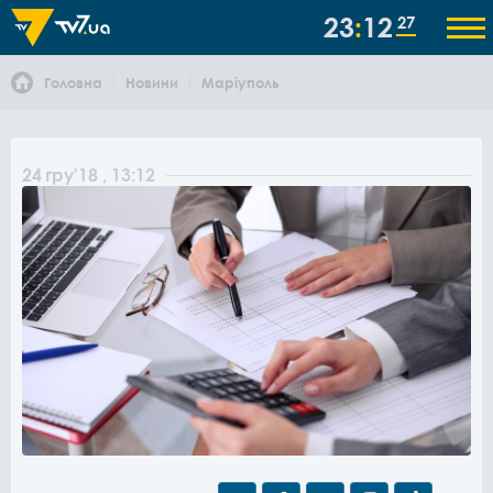
23
12
27
Головна
Новини
Маріуполь
24
гру
'18
, 13:12