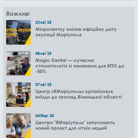
Важливі
23
кві
'25
Мінрозвитку змінив офіційну дату
окупації Маріуполя
08
кві
'25
Magic Dental — сучасна
стоматологія зі знижками для ВПО до
-50%
07
кві
'25
Центр «ЯМаріуполь» організовує
виїзди до громад Вінницької області
04
бер
'25
Центри "ЯМаріуполь" запускають
новий проєкт для літніх людей