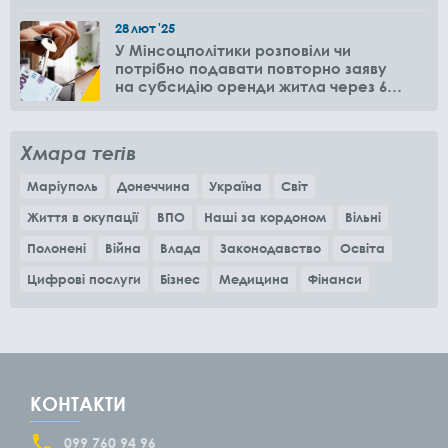
28
лют
'25
У Мінсоцполітики розповіли чи
потрібно подавати повторно заяву
на субсидію оренди житла через 6
місяців
Хмара тегів
Маріуполь
Донеччина
Україна
Світ
Життя в окупації
ВПО
Наші за кордоном
Вільні
Полонені
Війна
Влада
Законодавство
Освіта
Цифрові послуги
Бізнес
Медицина
Фінанси
КОНТАКТИ
099 760 94 96