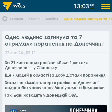
13
03
08
Головна
Новини
Донбас
Одна людина загинула та 7
Одна людина загинула та 7
отримали поранення на Донеччині
22
лис
'24
, 09:11
За 21 листопада росіяни вбили 1 жителя
Донеччини — у Сіверську.
Ще 7 людей в області за добу дістали поранення.
Загальна кількість жертв росіян на Донеччині
подана без урахування Маріуполя та Волновахи.
Такі дані наводять у Донецькій ОВА.