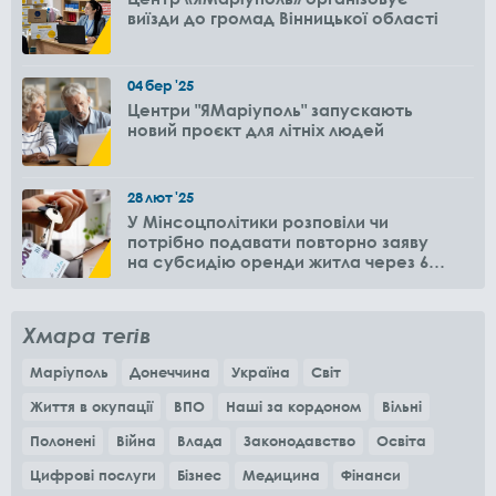
виїзди до громад Вінницької області
04
бер
'25
Центри "ЯМаріуполь" запускають
новий проєкт для літніх людей
28
лют
'25
У Мінсоцполітики розповіли чи
потрібно подавати повторно заяву
на субсидію оренди житла через 6
місяців
Хмара тегів
Маріуполь
Донеччина
Україна
Світ
Життя в окупації
ВПО
Наші за кордоном
Вільні
Полонені
Війна
Влада
Законодавство
Освіта
Цифрові послуги
Бізнес
Медицина
Фінанси