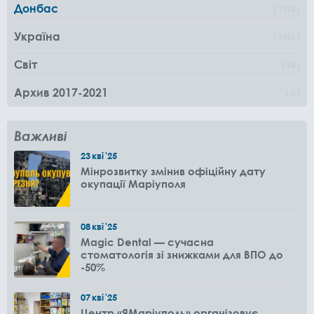
Донбас
1162
Україна
1361
Світ
96
Архив 2017-2021
0
Важливі
23
кві
'25
Мінрозвитку змінив офіційну дату
окупації Маріуполя
08
кві
'25
Magic Dental — сучасна
стоматологія зі знижками для ВПО до
-50%
07
кві
'25
Центр «ЯМаріуполь» організовує