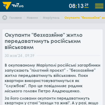
08
13
29
Головна
Новини
Маріуполь
Окупанти "безхазяйне" ж
Окупанти "безхазяйне" житло
передаватимуть російським
військовим
30
жов
'24
, 09:39
В окупованому Маріуполі російські загарбники
запускають "пілотний проєкт" - "безхазяйне"
житло передаватимуть військовим. Поки
квартири використовуватимуться як
"службові". Про це повідомляє радник
міського голови Петро Андрющенко.
За його словами окупанти передаватимуть
квартири у стані "заходи та живі". А у разі, якщо