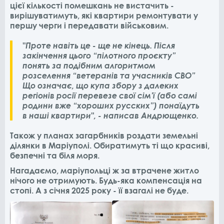
цієї кількості помешкань не вистачить -
вирішуватимуть, які квартири ремонтувати у
першу черги і передавати військовим.
"Проте навіть це - ще не кінець. Після
закінчення цього “пілотного проєкту”
понять за подібним алгоритмом
розселення “ветеранів та учасників СВО”
Що означає, що купа збору з далеких
регіонів росії перевезе свої сім’ї (або самі
родини вже “хороших русских”) понаїдуть
в наші квартири", - написав Андрющенко.
Також у планах загарбників роздати земельні
ділянки в Маріуполі. Обиратимуть ті що красиві,
безпечні та біля моря.
Нагадаємо, маріупольці ж за втрачене житло
нічого не отримують. Будь-яка компенсація на
стопі. А з січня 2025 року - її взагалі не буде.