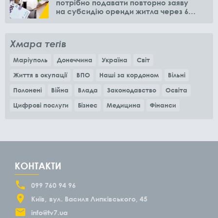
потрібно подавати повторно заяву
на субсидію оренди житла через 6
місяців
Хмара тегів
Маріуполь
Донеччина
Україна
Світ
Життя в окупації
ВПО
Наші за кордоном
Вільні
Полонені
Війна
Влада
Законодавство
Освіта
Цифрові послуги
Бізнес
Медицина
Фінанси
КОНТАКТИ
099 760 94 96
Київ
вул. Василя Липківського, 45
info@tv7.ua