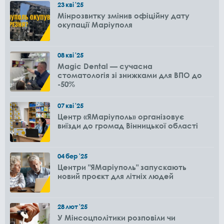
23
кві
'25
Мінрозвитку змінив офіційну дату
окупації Маріуполя
08
кві
'25
Magic Dental — сучасна
стоматологія зі знижками для ВПО до
-50%
07
кві
'25
Центр «ЯМаріуполь» організовує
виїзди до громад Вінницької області
04
бер
'25
Центри "ЯМаріуполь" запускають
новий проєкт для літніх людей
28
лют
'25
У Мінсоцполітики розповіли чи