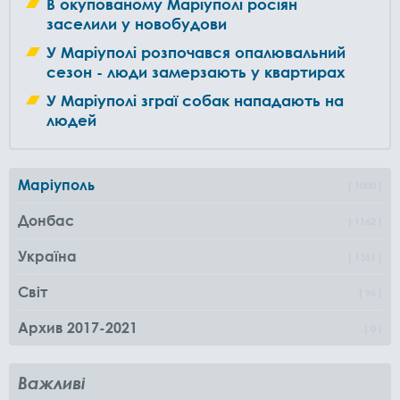
В окупованому Маріуполі росіян
заселили у новобудови
У Маріуполі розпочався опалювальний
сезон - люди замерзають у квартирах
У Маріуполі зграї собак нападають на
людей
Маріуполь
1000
Донбас
1162
Україна
1361
Світ
96
Архив 2017-2021
0
Важливі