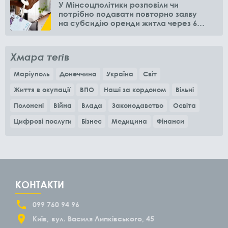
У Мінсоцполітики розповіли чи
потрібно подавати повторно заяву
на субсидію оренди житла через 6
місяців
Хмара тегів
Маріуполь
Донеччина
Україна
Світ
Життя в окупації
ВПО
Наші за кордоном
Вільні
Полонені
Війна
Влада
Законодавство
Освіта
Цифрові послуги
Бізнес
Медицина
Фінанси
КОНТАКТИ
099 760 94 96
Київ
вул. Василя Липківського, 45