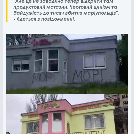
"Але це не завадило тепер відкрити там
продуктовий магазин. Черговий цинізм та
байдужість до тисяч вбитих маріупольців",
- йдеться в повідомленні.