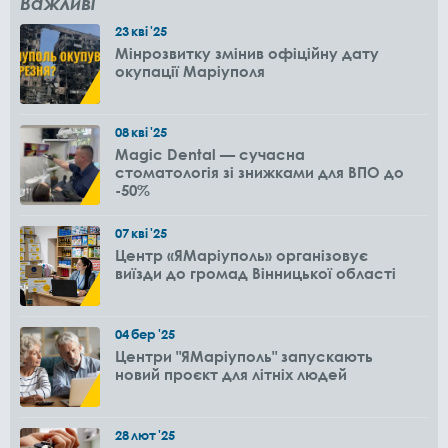
Важливі
23
кві
'25
Мінрозвитку змінив офіційну дату
окупації Маріуполя
08
кві
'25
Magic Dental — сучасна
стоматологія зі знижками для ВПО до
-50%
07
кві
'25
Центр «ЯМаріуполь» організовує
виїзди до громад Вінницької області
04
бер
'25
Центри "ЯМаріуполь" запускають
новий проєкт для літніх людей
28
лют
'25