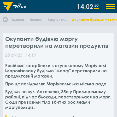
14
02
50
Головна
Новини
Маріуполь
Окупанти будівлю моргу 
Окупанти будівлю моргу
перетворили на магазин продуктів
25
січ
'23
, 14:19
Російські загарбники в окупованому Маріуполі
імпровізовану будівлю "моргу" перетворили на
продуктовий магазин.
Про це повідомляє Маріупольська міська рада.
Будівля по вул. Латишева, 35а у Приморському
районі, під час блокади, перетворилася на морг.
Сюди привозили тіла вбитих росіянами
маріупольців.