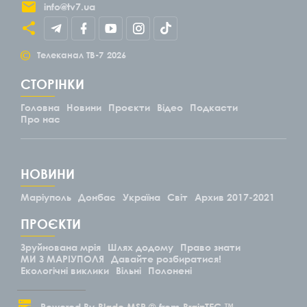
info@tv7.ua
©
Телеканал ТВ-7
2026
СТОРІНКИ
Головна
Новини
Проєкти
Відео
Подкасти
Про нас
НОВИНИ
Маріуполь
Донбас
Україна
Світ
Архив 2017-2021
ПРОЄКТИ
Зруйнована мрія
Шлях додому
Право знати
МИ З МАРІУПОЛЯ
Давайте розбиратися!
Екологічні виклики
Вільні
Полонені
Powered By
Blade.MSP ®
from
BrainTEC ™