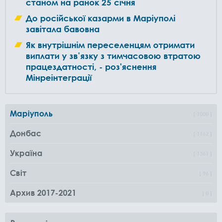
станом на ранок 25 січня
До російської казарми в Маріуполі
завітала бавовна
Як внутрішнім переселенцям отримати
виплати у зв’язку з тимчасовою втратою
працездатності, - роз'яснення
Мінреінтеграції
Маріуполь
1000
Донбас
1162
Україна
1361
Світ
96
Архив 2017-2021
0