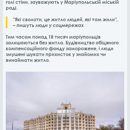
голі стіни, зауважують у Маріупольській міській
раді.
"Які сволоти, це житло людей, які там жили",
– пишуть люди у соцмережах
Тим часом понад 18 тисяч маріупольців
залишаються без житла. Будівництво обіцяного
компенсаційного фонду заморожене, і люди
змушені шукати прихисток у знайомих чи
винаймати житло.