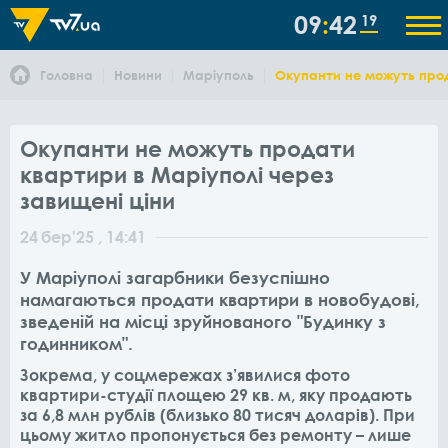
09
42
19
Головна
Новини
Маріуполь
Окупанти не можуть прод
Окупанти не можуть продати
квартири в Маріуполі через
завищені ціни
24
бер
'25
, 14:41
У Маріуполі загарбники безуспішно
намагаються продати квартири в новобудові,
зведеній на місці зруйнованого "Будинку з
годинником".
Зокрема, у соцмережах з’явилися фото
квартири-студії площею 29 кв. м, яку продають
за 6,8 млн рублів (близько 80 тисяч доларів). При
цьому житло пропонується без ремонту – лише