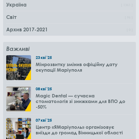
Україна
1361
Світ
96
Архив 2017-2021
0
Важливі
23
кві
'25
Мінрозвитку змінив офіційну дату
окупації Маріуполя
08
кві
'25
Magic Dental — сучасна
стоматологія зі знижками для ВПО до
-50%
07
кві
'25
Центр «ЯМаріуполь» організовує
виїзди до громад Вінницької області