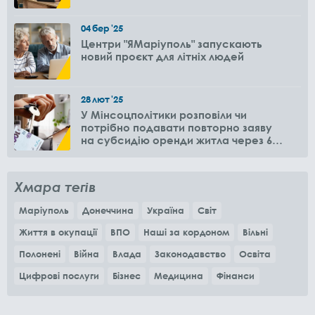
04
бер
'25
Центри "ЯМаріуполь" запускають
новий проєкт для літніх людей
28
лют
'25
У Мінсоцполітики розповіли чи
потрібно подавати повторно заяву
на субсидію оренди житла через 6
місяців
Хмара тегів
Маріуполь
Донеччина
Україна
Світ
Життя в окупації
ВПО
Наші за кордоном
Вільні
Полонені
Війна
Влада
Законодавство
Освіта
Цифрові послуги
Бізнес
Медицина
Фінанси