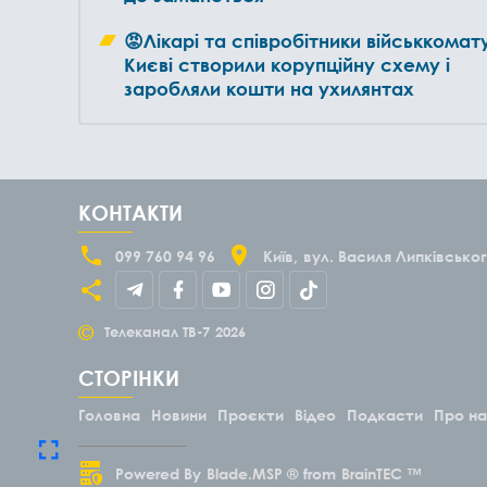
😡Лікарі та співробітники військкомат
Києві створили корупційну схему і
заробляли кошти на ухилянтах
КОНТАКТИ
099 760 94 96
Київ
вул. Василя Липківськог
©
Телеканал ТВ-7
2026
СТОРІНКИ
Головна
Новини
Проєкти
Відео
Подкасти
Про н
Powered By
Blade.MSP ®
from
BrainTEC ™