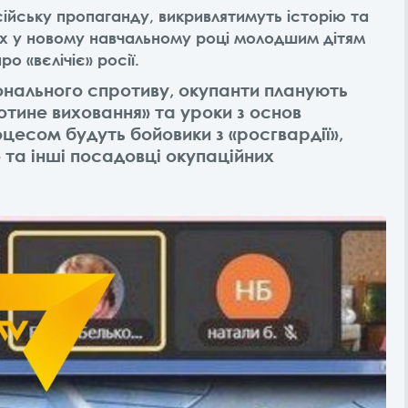
ійську пропаганду, викривлятимуть історію та
тях у новому навчальному році молодшим дітям
о «вєлічіє» росії.
іонального спротиву, окупанти планують
отине виховання» та уроки з основ
оцесом будуть бойовики з «росгвардії»,
 та інші посадовці окупаційних