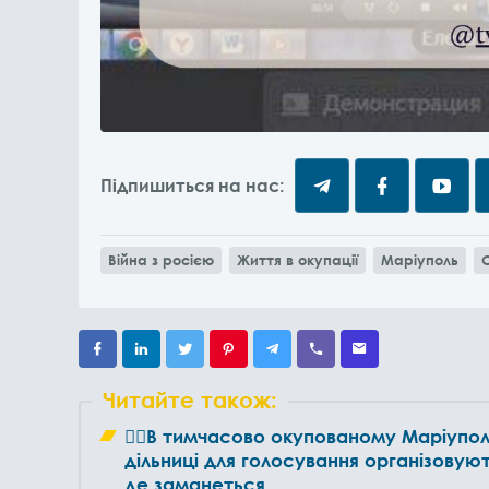
Підпишиться на нас:
Війна з росією
Життя в окупації
Маріуполь
Читайте також:
🤦‍♀️В тимчасово окупованому Маріупол
дільниці для голосування організовую
де заманеться