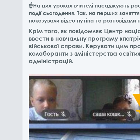
☝️На цих уроках вчителі насаджують рос
події сьогодення. Так, на перших занят
показували відео путіна та розповідали пр
Крім того, як повідомляє Центр нац
ввести в навчальну програму «патрі
військової справи. Керувати цим пр
колаборанти з «міністерства освіти»
адміністрацій.