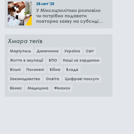
28
лют
'25
У Мінсоцполітики розповіли
чи потрібно подавати
повторно заяву на субсидію
оренди житла через 6
місяців
Хмара тегів
Маріуполь
Донеччина
Україна
Світ
Життя в окупації
ВПО
Наші за кордоном
Вільні
Полонені
Війна
Влада
Законодавство
Освіта
Цифрові послуги
Бізнес
Медицина
Фінанси