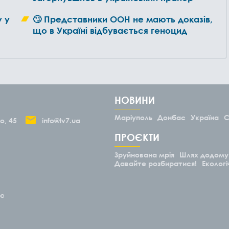
у у
🙄 Представники ООН не мають доказів,
що в Україні відбувається геноцид
НОВИНИ
Маріуполь
Донбас
Україна
С
о, 45
info@tv7.ua
ПРОЄКТИ
Зруйнована мрія
Шлях додому
Давайте розбиратися!
Екологі
ас