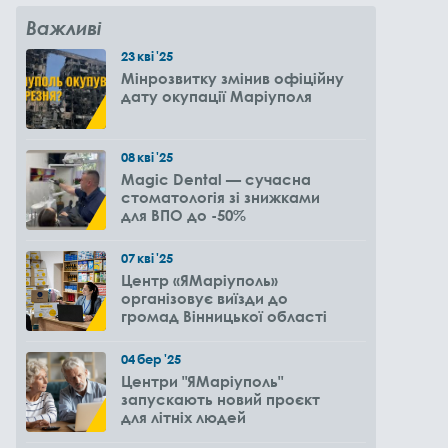
Важливі
23
кві
'25
Мінрозвитку змінив офіційну
дату окупації Маріуполя
08
кві
'25
Magic Dental — сучасна
стоматологія зі знижками
для ВПО до -50%
07
кві
'25
Центр «ЯМаріуполь»
організовує виїзди до
громад Вінницької області
04
бер
'25
Центри "ЯМаріуполь"
запускають новий проєкт
для літніх людей