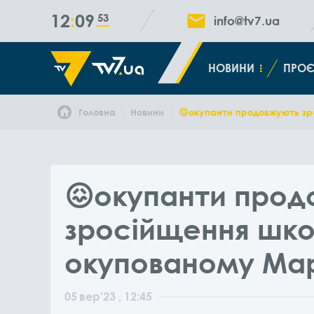
12
09
53
info@tv7.ua
НОВИНИ
ПРОЄ
Головна
Новини
😖окупанти продовжують зр
😖окупанти прод
зросійщення шко
окупованому Мар
05
вер
'23
, 12:45