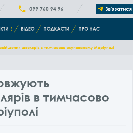
099 760 94 96
Зв'язатися
КТИ
ВІДЕО
ПОДКАСТИ
ПРО НАС
осійщення школярів в тимчасово окупованому Маріуполі
овжують
лярів в тимчасово
іуполі