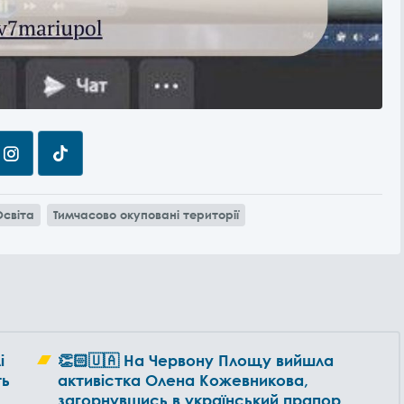
Освіта
Тимчасово окуповані території
і
👏🏻🇺🇦 На Червону Площу вийшла
ть
активістка Олена Кожевникова,
загорнувшись в український прапор