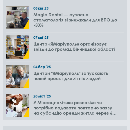
08
кві
'25
Magic Dental — сучасна
стоматологія зі знижками для ВПО до
-50%
07
кві
'25
Центр «ЯМаріуполь» організовує
виїзди до громад Вінницької області
04
бер
'25
Центри "ЯМаріуполь" запускають
новий проєкт для літніх людей
28
лют
'25
У Мінсоцполітики розповіли чи
потрібно подавати повторно заяву
на субсидію оренди житла через 6
місяців