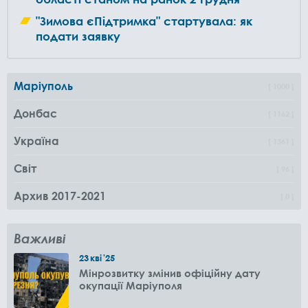
"Зимова єПідтримка" стартувала: як
подати заявку
Маріуполь
1000
Донбас
1162
Україна
1361
Світ
96
Архив 2017-2021
0
Важливі
23
кві
'25
Мінрозвитку змінив офіційну дату
окупації Маріуполя