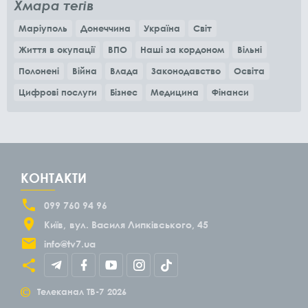
Хмара тегів
Маріуполь
Донеччина
Україна
Світ
Життя в окупації
ВПО
Наші за кордоном
Вільні
Полонені
Війна
Влада
Законодавство
Освіта
Цифрові послуги
Бізнес
Медицина
Фінанси
КОНТАКТИ
099 760 94 96
Київ
вул. Василя Липківського, 45
info@tv7.ua
©
Телеканал ТВ-7
2026