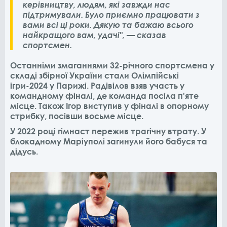
керівництву, людям, які завжди нас
підтримували. Було приємно працювати з
вами всі ці роки. Дякую та бажаю всього
найкращого вам, удачі", — сказав
спортсмен.
Останніми змаганнями 32-річного спортсмена у
складі збірної України стали Олімпійські
ігри-2024 у Парижі. Радівілов взяв участь у
командному фіналі, де команда посіла п'яте
місце. Також Ігор виступив у фіналі в опорному
стрибку, посівши восьме місце.
У 2022 році гімнаст пережив трагічну втрату. У
блокадному Маріуполі загинули його бабуся та
дідусь.