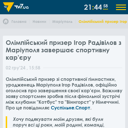
21
44
58
Головна
Новини
Маріуполь
Олімпійський призер Ігор
Олімпійський призер Ігор Радівілов з
Маріуполя завершає спортивну
кар'єру
02
гру
'24
, 15:58
Олімпійський призер зі спортивної гімнастики,
уродженець Маріуполя Ігор Радівілов, офіційно
оголосив про завершення своєї кар'єри.
Важливу
заяву спортсмен зробив після фінальної зустрічі
між клубами "Котбус" та "Віннгорст" у Німеччині.
Про це повідомляє
Суспільне.Спорт
.
Хочу подякувати моїм друзям, які були
поруч всі ці роки, моїй родині, команді,