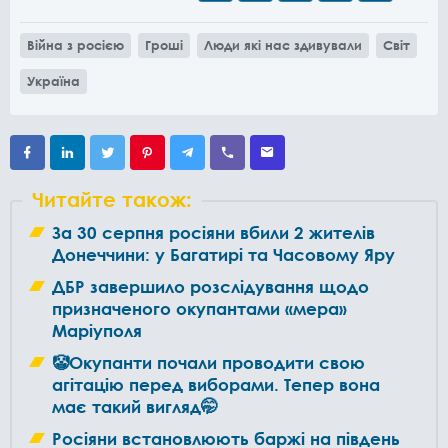
Війна з росією
Гроші
Люди які нас здивували
Світ
Україна
Читайте також:
За 30 серпня росіяни вбили 2 жителів
Донеччини: у Багатирі та Часовому Яру
ДБР завершило розслідування щодо
призначеного окупантами «мера»
Маріуполя
🤡Окупанти почали проводити свою
агітацію перед виборами. Тепер вона
має такий вигляд🤭
Росіяни встановлюють баржі на південь