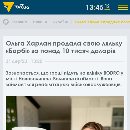
13
45
12
Головна
Новини
Україна
Ольга Харлан продала свою 
Ольга Харлан продала свою ляльку
«Барбі» за понад 10 тисяч доларів
31
сер
'23
, 13:20
Зазначається, що гроші підуть на клініку BODRO у
місті Нововолинськ Волинської області. Вона
займається реабілітацією військовослужбовців.