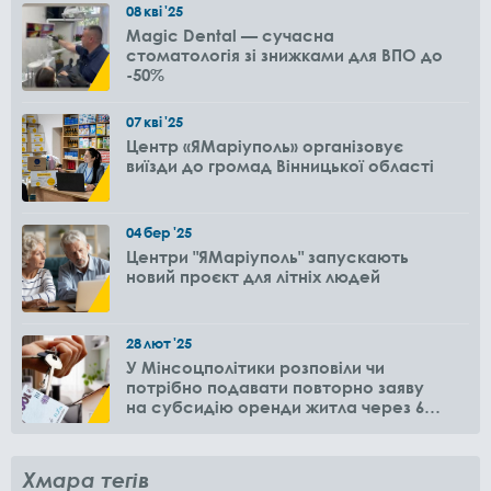
08
кві
'25
Magic Dental — сучасна
стоматологія зі знижками для ВПО до
-50%
07
кві
'25
Центр «ЯМаріуполь» організовує
виїзди до громад Вінницької області
04
бер
'25
Центри "ЯМаріуполь" запускають
новий проєкт для літніх людей
28
лют
'25
У Мінсоцполітики розповіли чи
потрібно подавати повторно заяву
на субсидію оренди житла через 6
місяців
Хмара тегів