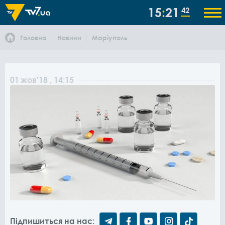
15
21
42
Головна
Новини
Маріуполь
01
жов
'18
, 14:15
Підпишиться на нас: