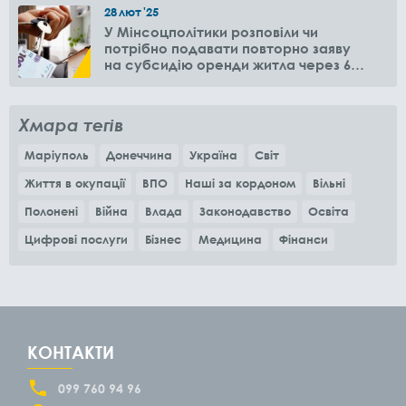
28
лют
'25
У Мінсоцполітики розповіли чи
потрібно подавати повторно заяву
на субсидію оренди житла через 6
місяців
Хмара тегів
Маріуполь
Донеччина
Україна
Світ
Життя в окупації
ВПО
Наші за кордоном
Вільні
Полонені
Війна
Влада
Законодавство
Освіта
Цифрові послуги
Бізнес
Медицина
Фінанси
КОНТАКТИ
099 760 94 96