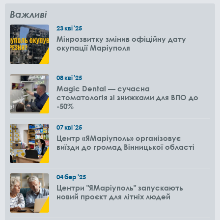
Важливі
23
кві
'25
Мінрозвитку змінив офіційну дату
окупації Маріуполя
08
кві
'25
Magic Dental — сучасна
стоматологія зі знижками для ВПО до
-50%
07
кві
'25
Центр «ЯМаріуполь» організовує
виїзди до громад Вінницької області
04
бер
'25
Центри "ЯМаріуполь" запускають
новий проєкт для літніх людей