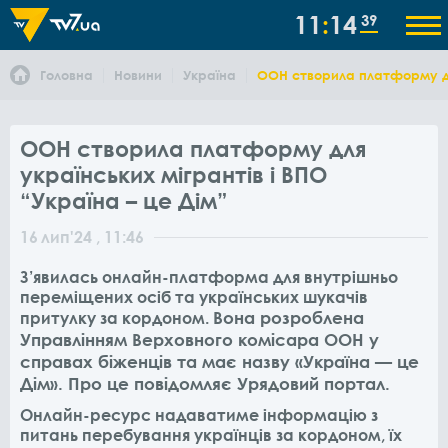
11
14
39
Головна
Новини
Україна
ООН створила платформу для
ООН створила платформу для
українських мігрантів і ВПО
“Україна – це Дім”
16
лип
'24
, 11:46
З’явилась онлайн-платформа для внутрішньо
переміщених осіб та українських шукачів
Вона розроблена
притулку за кордоном.
Управлінням Верховного комісара ООН у
справах біженців та має назву «Україна — це
Дім». Про це повідомляє Урядовий портал.
Онлайн-ресурс надаватиме інформацію з
питань перебування українців за кордоном, їх