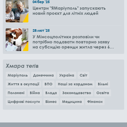
04
бер
'25
Центри "ЯМаріуполь" запускають
новий проєкт для літніх людей
28
лют
'25
У Мінсоцполітики розповіли чи
потрібно подавати повторно заяву
на субсидію оренди житла через 6
місяців
Хмара тегів
Маріуполь
Донеччина
Україна
Світ
Життя в окупації
ВПО
Наші за кордоном
Вільні
Полонені
Війна
Влада
Законодавство
Освіта
Цифрові послуги
Бізнес
Медицина
Фінанси