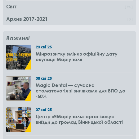
Світ
96
Архив 2017-2021
0
Важливі
23
кві
'25
Мінрозвитку змінив офіційну дату
окупації Маріуполя
08
кві
'25
Magic Dental — сучасна
стоматологія зі знижками для ВПО до
-50%
07
кві
'25
Центр «ЯМаріуполь» організовує
виїзди до громад Вінницької області