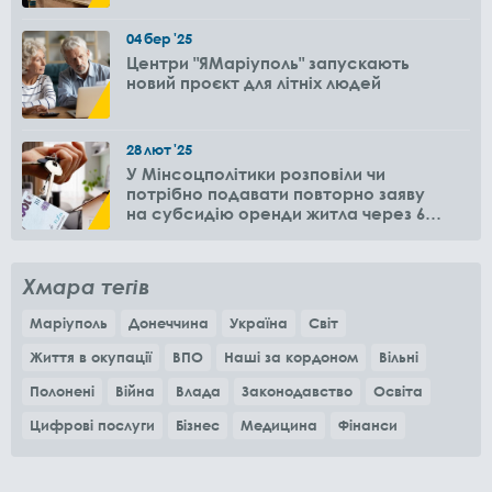
04
бер
'25
Центри "ЯМаріуполь" запускають
новий проєкт для літніх людей
28
лют
'25
У Мінсоцполітики розповіли чи
потрібно подавати повторно заяву
на субсидію оренди житла через 6
місяців
Хмара тегів
Маріуполь
Донеччина
Україна
Світ
Життя в окупації
ВПО
Наші за кордоном
Вільні
Полонені
Війна
Влада
Законодавство
Освіта
Цифрові послуги
Бізнес
Медицина
Фінанси