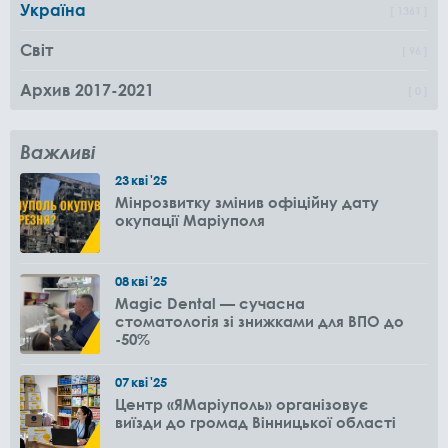
Україна
1361
Світ
96
Архив 2017-2021
0
Важливі
23
кві
'25
Мінрозвитку змінив офіційну дату
окупації Маріуполя
08
кві
'25
Magic Dental — сучасна
стоматологія зі знижками для ВПО до
-50%
07
кві
'25
Центр «ЯМаріуполь» організовує
виїзди до громад Вінницької області