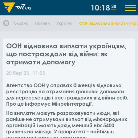
10
18
38
Головна
Новини
Україна
ООН відновила виплати укра
ООН відновила виплати українцям,
що постраждали від війни: як
отримати допомогу
20
бер
'23
, 11:33
Агентство ООН у справах біженців відновило
реєстрацію на отримання грошової допомоги
для переселенців і постраждалих від війни осіб.
Про це інформує Мінреінтеграції.
На виплати можуть розраховувати люди, які
раніше не отримували виплат від міжнародних
організацій і мають дохід менший ніж 5400
гривень на місяць. У пріоритеті – найбільш
незахищені верстви населення.