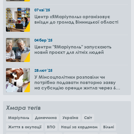
07
кві
'25
Центр «ЯМаріуполь» організовує
виїзди до громад Вінницької області
04
бер
'25
Центри "ЯМаріуполь" запускають
новий проєкт для літніх людей
28
лют
'25
У Мінсоцполітики розповіли чи
потрібно подавати повторно заяву
на субсидію оренди житла через 6
місяців
Хмара тегів
Маріуполь
Донеччина
Україна
Світ
Життя в окупації
ВПО
Наші за кордоном
Вільні