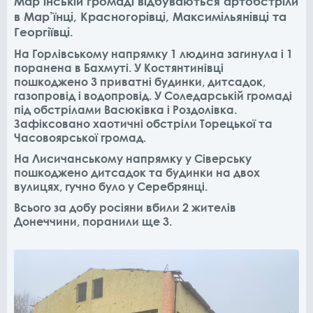
Мар’їнській громаді відбуваються артобстріли
в Мар’їнці, Красногорівці, Максимільянівці та
Георгіївці.
На Горлівському напрямку 1 людина загинула і 1
поранена в Бахмуті. У Костянтинівці
пошкоджено 3 приватні будинки, дитсадок,
газопровід і водопровід. У Соледарській громаді
під обстрілами Васюківка і Роздолівка.
Зафіксовано хаотичні обстріли Торецької та
Часовоярської громад.
На Лисичанському напрямку у Сіверську
пошкоджено дитсадок та будинки на двох
вулицях, гучно було у Серебрянці.
Всього за добу росіяни вбили 2 жителів
Донеччини, поранили ще 3.