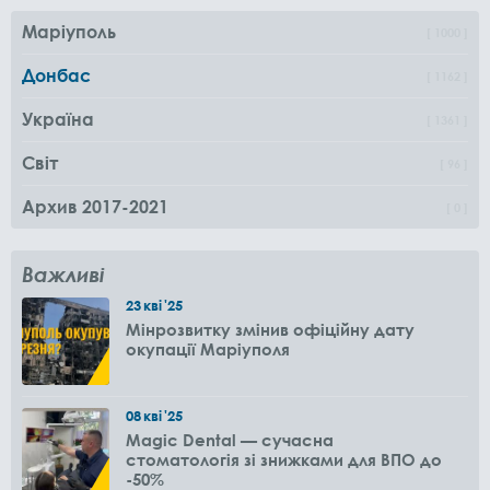
Маріуполь
1000
Донбас
1162
Україна
1361
Світ
96
Архив 2017-2021
0
Важливі
23
кві
'25
Мінрозвитку змінив офіційну дату
окупації Маріуполя
08
кві
'25
Magic Dental — сучасна
стоматологія зі знижками для ВПО до
-50%