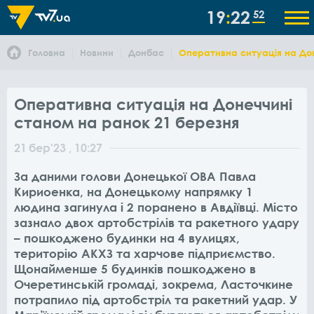
19
22
52
Головна
Новини
Донбас
Оперативна ситуація на Дон
Оперативна ситуація на Донеччині
станом на ранок 21 березня
21
бер
'23
, 10:27
За даними голови Донецької ОВА Павла
Кириоенка, на Донецькому напрямку 1
людина загинула і 2 поранено в Авдіївці. Місто
зазнало двох артобстрілів та ракетного удару
– пошкоджено будинки на 4 вулицях,
територію АКХЗ та харчове підприємство.
Щонайменше 5 будинків пошкоджено в
Очеретинській громаді, зокрема, Ласточкине
потрапило під артобстріл та ракетний удар. У