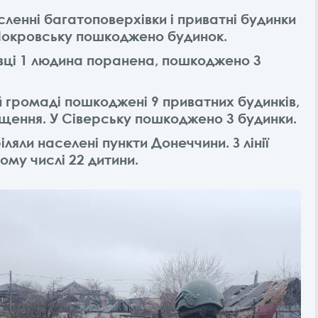
енні багатоповерхівки і приватні будинки
 Покровську пошкоджено будинок.
вці 1 людина поранена, пошкоджено 3
 громаді пошкоджені 9 приватних будинків,
щення. У Сіверську пошкоджено 3 будинки.
іляли населені пункти Донеччини. З лінії
ому числі 22 дитини.