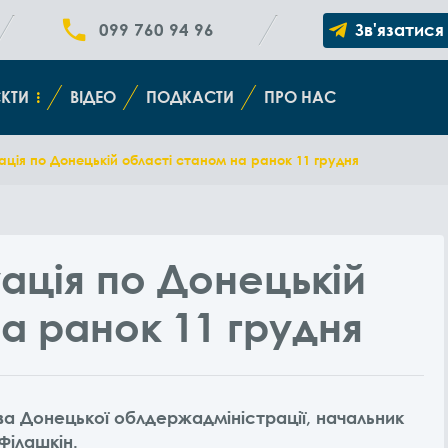
099 760 94 96
Зв'язатися
КТИ
ВІДЕО
ПОДКАСТИ
ПРО НАС
ція по Донецькій області станом на ранок 11 грудня
ація по Донецькій
а ранок 11 грудня
ва Донецької облдержадміністрації, начальник
Філашкін.