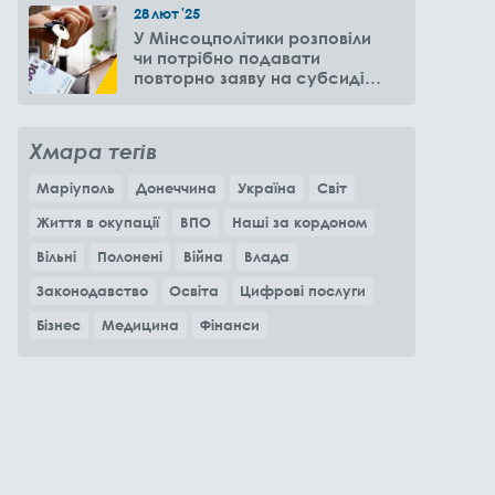
28
лют
'25
У Мінсоцполітики розповіли
чи потрібно подавати
повторно заяву на субсидію
оренди житла через 6
місяців
Хмара тегів
Маріуполь
Донеччина
Україна
Світ
Життя в окупації
ВПО
Наші за кордоном
Вільні
Полонені
Війна
Влада
Законодавство
Освіта
Цифрові послуги
Бізнес
Медицина
Фінанси