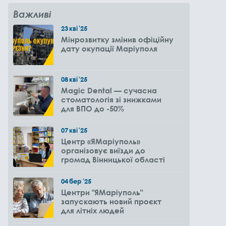
Важливі
23
кві
'25
Мінрозвитку змінив офіційну
дату окупації Маріуполя
08
кві
'25
Magic Dental — сучасна
стоматологія зі знижками
для ВПО до -50%
07
кві
'25
Центр «ЯМаріуполь»
організовує виїзди до
громад Вінницької області
04
бер
'25
Центри "ЯМаріуполь"
запускають новий проєкт
для літніх людей