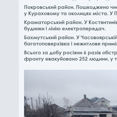
Покровський район. Пошкоджено числ
у Кураховому та околицях міста. У
Краматорський район. У Костянтині
будинки і лінію електропередач.
Бахмутський район. У Часовоярській
багатоповерхівка і нежитлове примі
Всього за добу росіяни 6 разів обстр
фронту евакуйовано 252 людини, у т