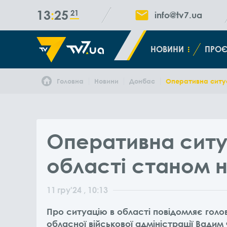
13
25
22
info@tv7.ua
НОВИНИ
ПРОЄ
Головна
Новини
Донбас
Оперативна ситуа
Оперативна ситу
області станом н
11
гру
'24
, 10:13
Про ситуацію в області повідомляє голо
обласної військової адміністрації Вадим 