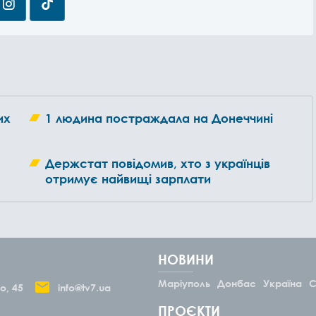
их
1 людина постраждала на Донеччині
Держстат повідомив, хто з українців
отримує найвищі зарплати
НОВИНИ
Маріуполь
Донбас
Україна
С
о, 45
info@tv7.ua
ПРОЄКТИ