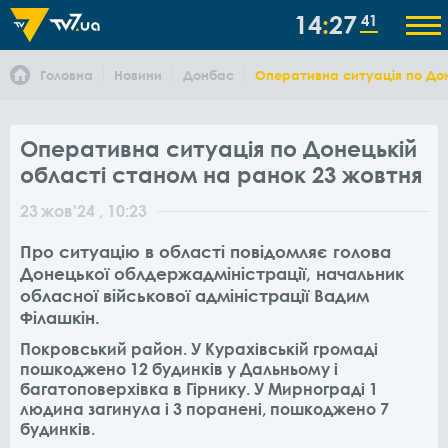
14
27
42
Головна
Новини
Донбас
Оперативна ситуація по Дон
Оперативна ситуація по Донецькій
області станом на ранок 23 жовтня
23
жов
'24
, 10:23
Про ситуацію в області повідомляє голова
Донецької облдержадміністрації, начальник
обласної військової адміністрації Вадим
Філашкін.
Покровський район. У Курахівській громаді
пошкоджено 12 будинків у Дальньому і
багатоповерхівка в Гірнику. У Мирнограді 1
людина загинула і 3 поранені, пошкоджено 7
будинків.