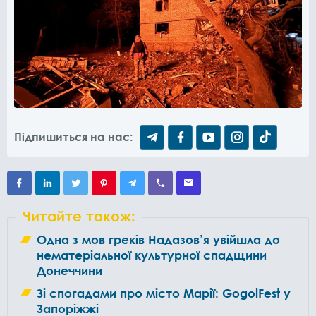
Підпишиться на нас:
Читайте також:
Одна з мов греків Надазов’я увійшла до
нематеріальної культурної спадщини
Донеччини
Зі спогадами про місто Марії: GogоlFest у
Запоріжжі