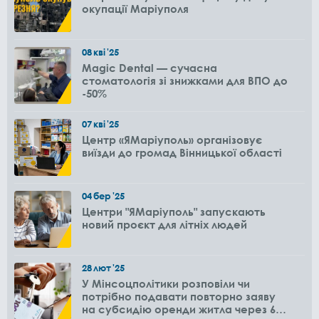
окупації Маріуполя
08
кві
'25
Magic Dental — сучасна
стоматологія зі знижками для ВПО до
-50%
07
кві
'25
Центр «ЯМаріуполь» організовує
виїзди до громад Вінницької області
04
бер
'25
Центри "ЯМаріуполь" запускають
новий проєкт для літніх людей
28
лют
'25
У Мінсоцполітики розповіли чи
потрібно подавати повторно заяву
на субсидію оренди житла через 6