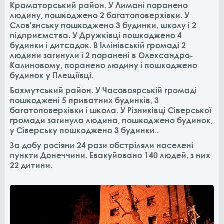
Краматорський район. У Лимані поранено
людину, пошкоджено 2 багатоповерхівки. У
Слов'янську пошкоджено 3 будинки, школу і 2
підприємства. У Дружківці пошкоджено 4
будинки і дитсадок. В Іллінівській громаді 2
людини загинули і 2 поранені в Олександро-
Калиновому, поранено людину і пошкоджено
будинок у Плещіївці.
Бахмутський район. У Часовоярській громаді
пошкоджені 5 приватних будинків, 3
багатоповерхівки і школа. У Різниківці Сіверської
громади загинула людина, пошкоджено будинок,
у Сіверську пошкоджено 3 будинки..
За добу росіяни 24 рази обстріляли населені
пункти Донеччини. Евакуйовано 140 людей, з них
22 дитини.