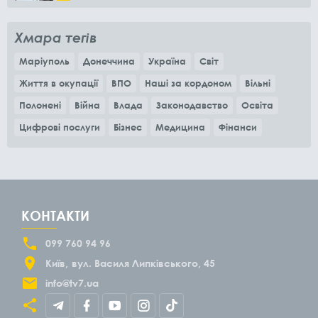
місяців
Хмара тегів
Маріуполь
Донеччина
Україна
Світ
Життя в окупації
ВПО
Наші за кордоном
Вільні
Полонені
Війна
Влада
Законодавство
Освіта
Цифрові послуги
Бізнес
Медицина
Фінанси
КОНТАКТИ
099 760 94 96
Київ
вул. Василя Липківського, 45
info@tv7.ua