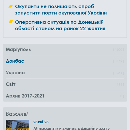
Окупанти не полишають спроб
запустити порти окупованої України
Оперативна ситуація по Донецькій
області станом на ранок 22 жовтня
Маріуполь
1000
Донбас
1162
Україна
1361
Світ
96
Архив 2017-2021
0
Важливі
23
кві
'25
Мінрозвитку змінив офіційну дату