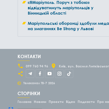
«ЯМаріуполь. Поруч з тобою»
відвідуватимуть маріупольців у
Вінницькій області
Маріупольські оборонці здобули меда
на змаганнях Be Strong у Львові
КОНТАКТИ
099 760 94 96
Київ
вул. Василя Липківськог
©
Телеканал ТВ-7
2026
СТОРІНКИ
Головна
Новини
Проєкти
Відео
Подкасти
Про н