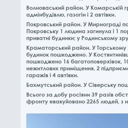
Волноваський район. У Комарській г
адмінбудівлю, газогін і 2 автівки.
Покровський район. У Мирнограді по
Покровську 1 людина загинула і 1 п
приватні будинки; у Родинському зр
Краматорський район. У Торському 
будинок пошкоджено. У Костянтинівц
пошкоджено 16 багатоповерхівок, 10 
нежитлових приміщення, 2 підприємст
гаражів і 4 автівки.
Бахмутський район. У Сіверську по
Всього за добу росіяни 39 разів обст
фронту евакуйовано 2265 людей, з ни