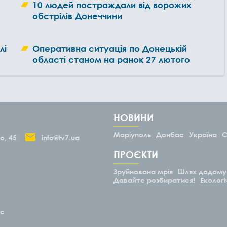
10 людей постраждали від ворожих
обстрілів Донеччини
лі
Оперативна ситуація по Донецькій
області станом на ранок 27 лютого
НОВИНИ
Маріуполь
Донбас
Україна
С
о, 45
info@tv7.ua
ПРОЄКТИ
Зруйнована мрія
Шлях додому
Давайте розбиратися!
Екологі
ас