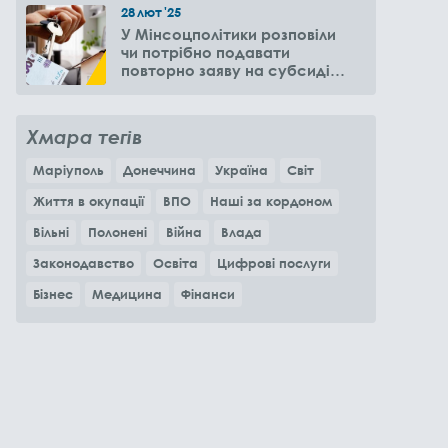
28
лют
'25
У Мінсоцполітики розповіли
чи потрібно подавати
повторно заяву на субсидію
оренди житла через 6
місяців
Хмара тегів
Маріуполь
Донеччина
Україна
Світ
Життя в окупації
ВПО
Наші за кордоном
Вільні
Полонені
Війна
Влада
Законодавство
Освіта
Цифрові послуги
Бізнес
Медицина
Фінанси