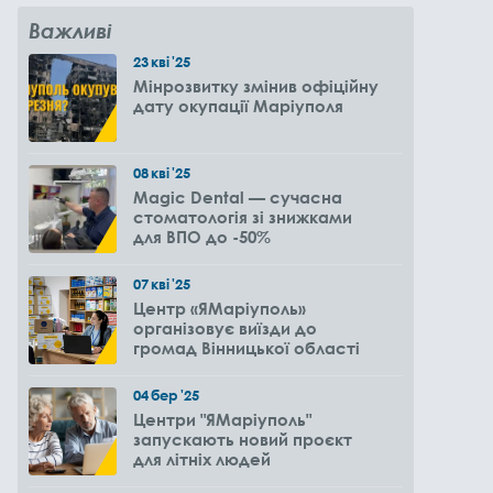
Важливі
23
кві
'25
Мінрозвитку змінив офіційну
дату окупації Маріуполя
08
кві
'25
Magic Dental — сучасна
стоматологія зі знижками
для ВПО до -50%
07
кві
'25
Центр «ЯМаріуполь»
організовує виїзди до
громад Вінницької області
04
бер
'25
Центри "ЯМаріуполь"
запускають новий проєкт
для літніх людей