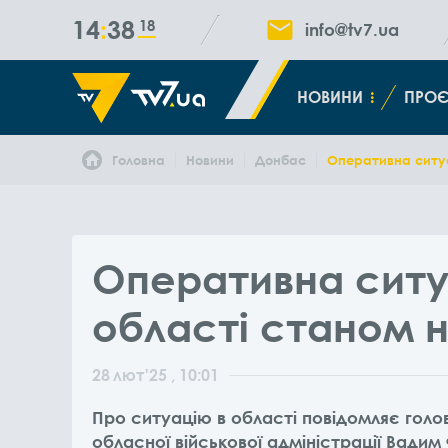
14
38
18
info@tv7.ua
НОВИНИ
ПРОЄ
Головна
Новини
Донбас
Оперативна ситуа
Оперативна ситу
області станом н
28
лют
'25
, 10:01
Про ситуацію в області повідомляє голо
обласної військової адміністрації Вадим 