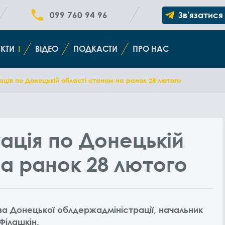
099 760 94 96
Зв'язатися
КТИ
ВІДЕО
ПОДКАСТИ
ПРО НАС
ція по Донецькій області станом на ранок 28 лютого
ація по Донецькій
а ранок 28 лютого
ва Донецької облдержадміністрації, начальник
Філашкін.