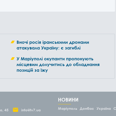
Вночі росія іранськими дронами
атакувала Україну: є загиблі
У Маріуполі окупанти пропонують
місцевим долучитись до обладнання
позицій за їжу
НОВИНИ
Маріуполь
Донбас
Україна
С
о, 45
info@tv7.ua