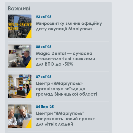
Важливі
23
кві
'25
Мінрозвитку змінив офіційну
дату окупації Маріуполя
08
кві
'25
Magic Dental — сучасна
стоматологія зі знижками
для ВПО до -50%
07
кві
'25
Центр «ЯМаріуполь»
організовує виїзди до
громад Вінницької області
04
бер
'25
Центри "ЯМаріуполь"
запускають новий проєкт
для літніх людей