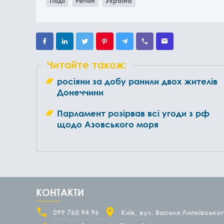
Події
Регіон
Україна
Читайте також:
росіяни за добу ранили двох жителів
Донеччини
Парламент розірвав всі угоди з рф
щодо Азовського моря
КОНТАКТИ
099 760 94 96
Київ
вул. Василя Липківськог