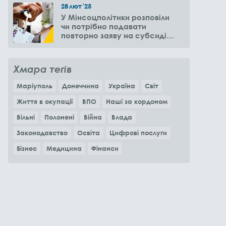
28
лют
'25
У Мінсоцполітики розповіли
чи потрібно подавати
повторно заяву на субсидію
оренди житла через 6
місяців
Хмара тегів
Маріуполь
Донеччина
Україна
Світ
Життя в окупації
ВПО
Наші за кордоном
Вільні
Полонені
Війна
Влада
Законодавство
Освіта
Цифрові послуги
Бізнес
Медицина
Фінанси