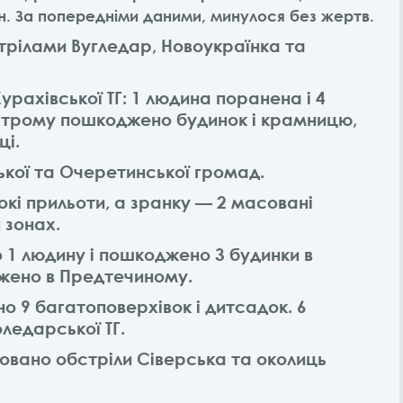
н. За попередніми даними, минулося без жертв.
трілами Вугледар, Новоукраїнка та
рахівської ТГ: 1 людина поранена і 4
острому пошкоджено будинок і крамницю,
ці.
ької та Очеретинської громад.
нокі прильоти, а зранку — 2 масовані
 зонах.
 1 людину і пошкоджено 3 будинки в
джено в Предтечиному.
 9 багатоповерхівок і дитсадок. 6
ледарської ТГ.
вано обстріли Сіверська та околиць