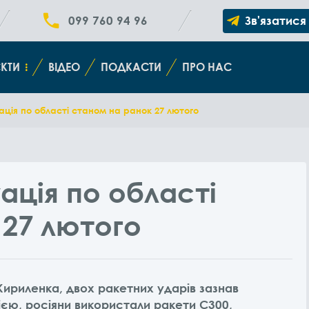
099 760 94 96
Зв'язатися
КТИ
ВІДЕО
ПОДКАСТИ
ПРО НАС
ція по області станом на ранок 27 лютого
ація по області
 27 лютого
ириленка, двох ракетних ударів зазнав
єю, росіяни використали ракети С300,