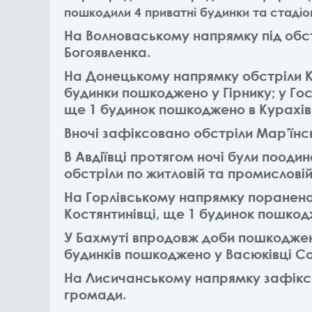
пошкодили 4 приватні будинки та стадіо
На Волноваському напрямку під обс
Богоявленка.
На Донецькому напрямку обстріли Ку
будинки пошкоджено у Гірнику; у Г
ще 1 будинок пошкоджено в Курахів
Вночі зафіксовано обстріли Мар’їнс
В Авдіївці протягом ночі були пооди
обстріли по житловій та промисловій
На Горлівському напрямку поранено
Костянтинівці, ще 1 будинок пошко
У Бахмуті впродовж доби пошкоджено
будинків пошкоджено у Васюківці Со
На Лисичанському напрямку зафіксо
громади.