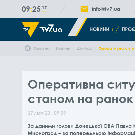
09
25
18
info@tv7.ua
НОВИНИ
ПРОЄ
Головна
Новини
Донбас
Оперативна ситуа
Оперативна ситу
станом на ранок
27
лют
'23
, 09:39
За даними голови Донецької ОВА Павла К
Мирноград – за попередньою інформаці