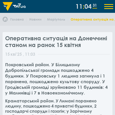
11
04
31
Головна
Новини
Маріуполь
Оперативна ситуація на 
Оперативна ситуація на Донеччині
станом на ранок 15 квітня
15
кві
'25
, 11:03
Покровський район. У Білицькому
Добропільської громади пошкоджено 4
будинки. У Покровську 1 людина загинула і 1
поранена, пошкоджено культову споруду. У
Гродівській громаді зруйновано 11 будинків: 4
у Малинівці і 7 в Новоекономічному.
Краматорський район. У Лимані поранено
людину, пошкоджено 4 приватні будинки, 2
господарчі споруди і газогін; у Зарічному