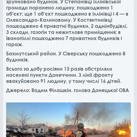
зруйновано будинок. У Степанівці Іллінівської
громади поранено людину, пошкоджено 1
об'єкт; ще 1 об'єкт пошкоджено в Іллінівці і 4 — в
Олександро-Калиновому. У Костянтинівці
пошкоджено 4 приватні будинки, 2 адмінбудівлі,
3 склади, газогін та нежитлове приміщення; в
Іванопіллі пошкоджено 7 приватних будинків і
гараж.
Бахмутський район. У Сіверську пошкоджено 8
будинків.
Всього за добу росіяни 13 разів обстріляли
населені пункти Донеччини. З лінії фронту
евакуйовано 91 людину, у тому числі 16 дітей.
Джерело: Вадим Філашкін, голова Донецької ОВА