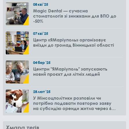
08
кві
'25
Magic Dental — сучасна
стоматологія зі знижками для ВПО до
-50%
07
кві
'25
Центр «ЯМаріуполь» організовує
виїзди до громад Вінницької області
04
бер
'25
Центри "ЯМаріуполь" запускають
новий проєкт для літніх людей
28
лют
'25
У Мінсоцполітики розповіли чи
потрібно подавати повторно заяву
на субсидію оренди житла через 6
місяців
Хмара тегів