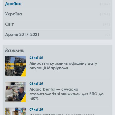
Донбас
1162
Україна
1361
Світ
96
Архив 2017-2021
0
Важливі
23
кві
'25
Мінрозвитку змінив офіційну дату
окупації Маріуполя
08
кві
'25
Magic Dental — сучасна
стоматологія зі знижками для ВПО до
-50%
07
кві
'25
Центр «ЯМаріуполь» організовує