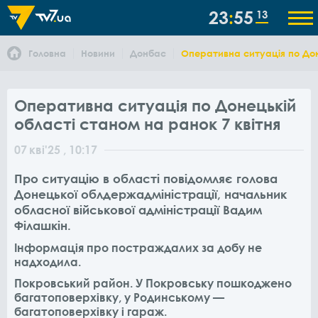
23
55
13
Головна
Новини
Донбас
Оперативна ситуація по Дон
Оперативна ситуація по Донецькій
області станом на ранок 7 квітня
07
кві
'25
, 10:17
Про ситуацію в області повідомляє голова
Донецької облдержадміністрації, начальник
обласної військової адміністрації Вадим
Філашкін.
Інформація про постраждалих за добу не
надходила.
Покровський район. У Покровську пошкоджено
багатоповерхівку, у Родинському —
багатоповерхівку і гараж.