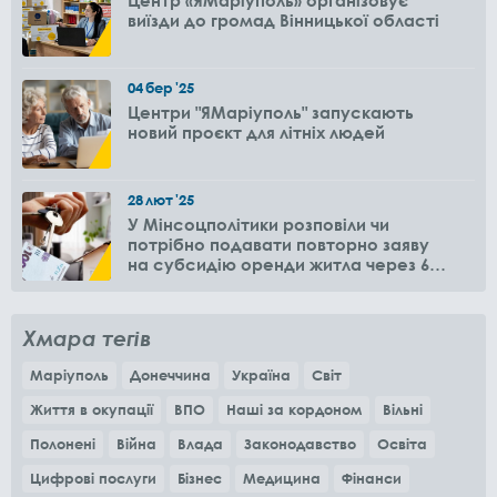
виїзди до громад Вінницької області
04
бер
'25
Центри "ЯМаріуполь" запускають
новий проєкт для літніх людей
28
лют
'25
У Мінсоцполітики розповіли чи
потрібно подавати повторно заяву
на субсидію оренди житла через 6
місяців
Хмара тегів
Маріуполь
Донеччина
Україна
Світ
Життя в окупації
ВПО
Наші за кордоном
Вільні
Полонені
Війна
Влада
Законодавство
Освіта
Цифрові послуги
Бізнес
Медицина
Фінанси