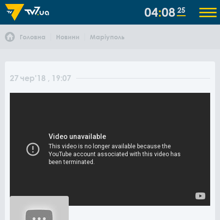
04
08
25
Головна
Новини
Маріуполь
27
чер
'18
, 19:07