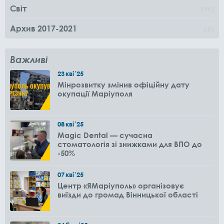
Світ
96
Архив 2017-2021
0
Важливі
23
кві
'25
Мінрозвитку змінив офіційну дату
окупації Маріуполя
08
кві
'25
Magic Dental — сучасна
стоматологія зі знижками для ВПО до
-50%
07
кві
'25
Центр «ЯМаріуполь» організовує
виїзди до громад Вінницької області