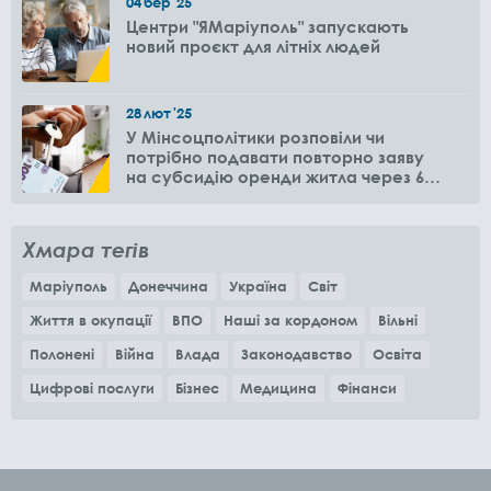
04
бер
'25
Центри "ЯМаріуполь" запускають
новий проєкт для літніх людей
28
лют
'25
У Мінсоцполітики розповіли чи
потрібно подавати повторно заяву
на субсидію оренди житла через 6
місяців
Хмара тегів
Маріуполь
Донеччина
Україна
Світ
Життя в окупації
ВПО
Наші за кордоном
Вільні
Полонені
Війна
Влада
Законодавство
Освіта
Цифрові послуги
Бізнес
Медицина
Фінанси