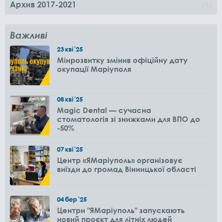
Архив 2017-2021
0
Важливі
23
кві
'25
Мінрозвитку змінив офіційну дату
окупації Маріуполя
08
кві
'25
Magic Dental — сучасна
стоматологія зі знижками для ВПО до
-50%
07
кві
'25
Центр «ЯМаріуполь» організовує
виїзди до громад Вінницької області
04
бер
'25
Центри "ЯМаріуполь" запускають
новий проєкт для літніх людей