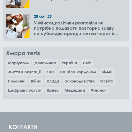
28
лют
'25
У Мінсоцполітики розповіли чи
потрібно подавати повторно заяву
на субсидію оренди житла через 6
місяців
Хмара тегів
Маріуполь
Донеччина
Україна
Світ
Життя в окупації
ВПО
Наші за кордоном
Вільні
Полонені
Війна
Влада
Законодавство
Освіта
Цифрові послуги
Бізнес
Медицина
Фінанси
КОНТАКТИ