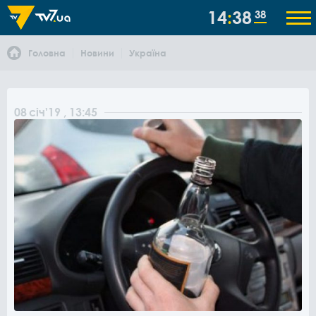
14
38
38
Головна
Новини
Україна
08
січ
'19
, 13:45