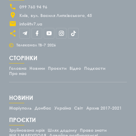
099 760 94 96
Київ
вул. Василя Липківського, 45
info@tv7.ua
©
Телеканал ТВ-7
2026
СТОРІНКИ
Головна
Новини
Проєкти
Відео
Подкасти
Про нас
НОВИНИ
Маріуполь
Донбас
Україна
Світ
Архив 2017-2021
ПРОЄКТИ
Зруйнована мрія
Шлях додому
Право знати
МИ З МАРІУПОЛЯ
Давайте розбиратися!