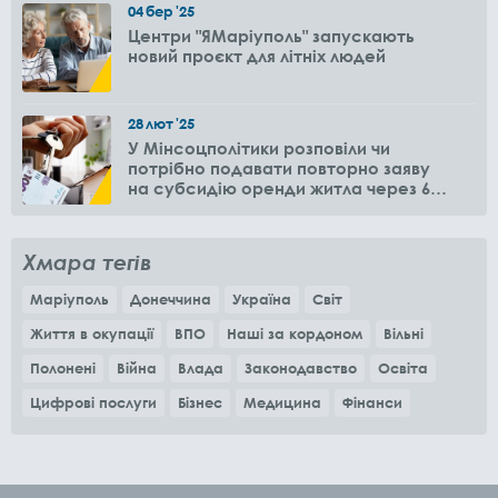
04
бер
'25
Центри "ЯМаріуполь" запускають
новий проєкт для літніх людей
28
лют
'25
У Мінсоцполітики розповіли чи
потрібно подавати повторно заяву
на субсидію оренди житла через 6
місяців
Хмара тегів
Маріуполь
Донеччина
Україна
Світ
Життя в окупації
ВПО
Наші за кордоном
Вільні
Полонені
Війна
Влада
Законодавство
Освіта
Цифрові послуги
Бізнес
Медицина
Фінанси