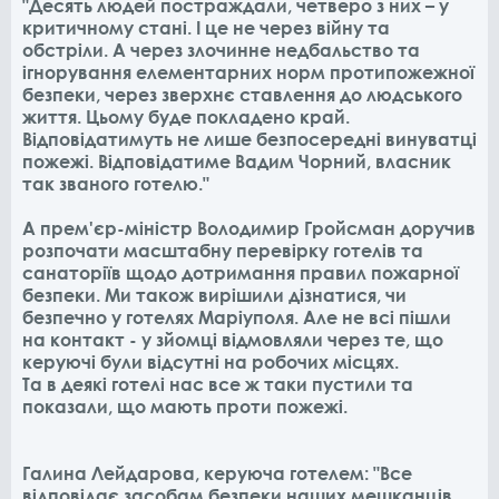
"Десять людей постраждали, четверо з них – у
критичному стані. І це не через війну та
обстріли. А через злочинне недбальство та
ігнорування елементарних норм протипожежної
безпеки, через зверхнє ставлення до людського
життя. Цьому буде покладено край.
Відповідатимуть не лише безпосередні винуватці
пожежі. Відповідатиме Вадим Чорний, власник
так званого готелю."
А прем'єр-міністр Володимир Гройсман доручив
розпочати масштабну перевірку готелів та
санаторіїв щодо дотримання правил пожарної
безпеки. Ми також вирішили дізнатися, чи
безпечно у готелях Маріуполя. Але не всі пішли
на контакт - у зйомці відмовляли через те, що
керуючі були відсутні на робочих місцях.
Та в деякі готелі нас все ж таки пустили та
показали, що мають проти пожежі.
Галина Лейдарова, керуюча готелем: "Все
відповідає засобам безпеки наших мешканців.