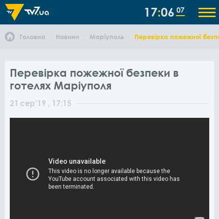
17
06
07
Головна
Новини
Маріуполь
Перевірка пожежної безп
Перевірка пожежної безпеки в
готелях Маріуполя
21
сер
'19
, 17:15