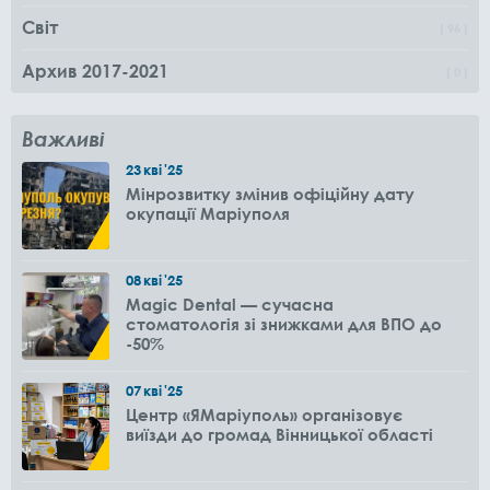
Світ
96
Архив 2017-2021
0
Важливі
23
кві
'25
Мінрозвитку змінив офіційну дату
окупації Маріуполя
08
кві
'25
Magic Dental — сучасна
стоматологія зі знижками для ВПО до
-50%
07
кві
'25
Центр «ЯМаріуполь» організовує
виїзди до громад Вінницької області