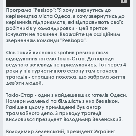
Програма "Ревізор": "Я хочу звернутись до
керівництва міста Одеса, я хочу звернутись до
керівників підприємств, які відправляють своїх
робітників у командировки - цей притон
існувати не повинен. Вважайте це офіційним
зверненням команди "Ревізора".
Ось такий висновок зробив ревізор після
відвідування готелю Токіо-Стар. До поради
ведучого вочевидь не прислухались. І от через 4
роки у пік туристичного сезону там сталася
трагедія - страшна пожежа, що забрала життя
дев'яти людей.
Токіо-Стар - один з найдешевших готелів Одеси.
Номери маленькі та більшість з них без вікон.
Раніше в цьому приміщенні був ангар
трамвайного депо. З приводу трагедії
висловився президент Володимир Зеленський.
Володимир Зеленський, президент України: