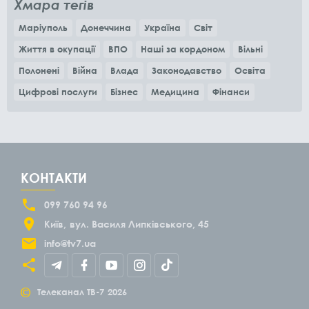
Хмара тегів
Маріуполь
Донеччина
Україна
Світ
Життя в окупації
ВПО
Наші за кордоном
Вільні
Полонені
Війна
Влада
Законодавство
Освіта
Цифрові послуги
Бізнес
Медицина
Фінанси
КОНТАКТИ
099 760 94 96
Київ
вул. Василя Липківського, 45
info@tv7.ua
©
Телеканал ТВ-7
2026