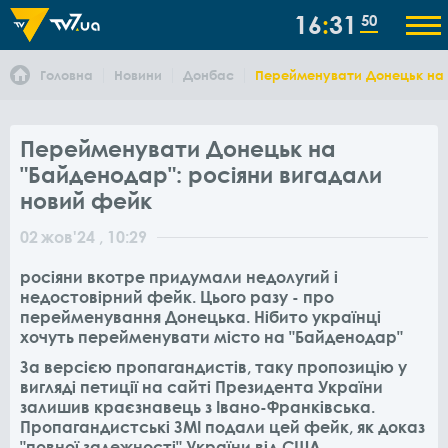
16
31
50
Головна
Новини
Донбас
Перейменувати Донецьк на 
Перейменувати Донецьк на
"Байденодар": росіяни вигадали
новий фейк
02
жов
'24
, 10:29
росіяни вкотре придумали недолугий і
недостовірний фейк. Цього разу - про
перейменування Донецька. Нібито українці
хочуть перейменувати місто на "Байденодар"
За версією пропагандистів, таку пропозицію у
вигляді петиції на сайті Президента України
залишив краєзнавець з Івано-Франківська.
Пропагандистські ЗМІ подали цей фейк, як доказ
"повної залежності" України від США.