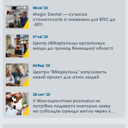
08
кві
'25
Magic Dental — сучасна
стоматологія зі знижками для ВПО до
-50%
07
кві
'25
Центр «ЯМаріуполь» організовує
виїзди до громад Вінницької області
04
бер
'25
Центри "ЯМаріуполь" запускають
новий проєкт для літніх людей
28
лют
'25
У Мінсоцполітики розповіли чи
потрібно подавати повторно заяву
на субсидію оренди житла через 6
місяців