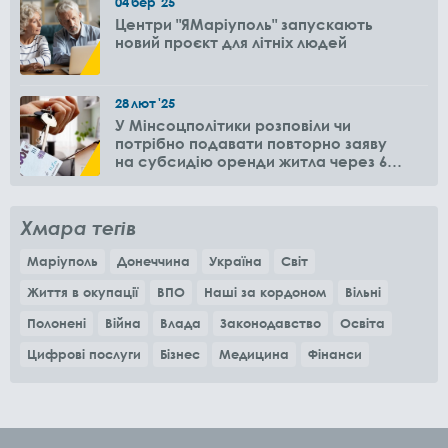
04
бер
'25
Центри "ЯМаріуполь" запускають
новий проєкт для літніх людей
28
лют
'25
У Мінсоцполітики розповіли чи
потрібно подавати повторно заяву
на субсидію оренди житла через 6
місяців
Хмара тегів
Маріуполь
Донеччина
Україна
Світ
Життя в окупації
ВПО
Наші за кордоном
Вільні
Полонені
Війна
Влада
Законодавство
Освіта
Цифрові послуги
Бізнес
Медицина
Фінанси