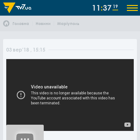
11
37
19
Головна
Новини
Маріуполь
03
вер
'18
, 15:15