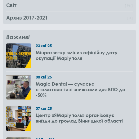
Світ
96
Архив 2017-2021
0
Важливі
23
кві
'25
Мінрозвитку змінив офіційну дату
окупації Маріуполя
08
кві
'25
Magic Dental — сучасна
стоматологія зі знижками для ВПО до
-50%
07
кві
'25
Центр «ЯМаріуполь» організовує
виїзди до громад Вінницької області