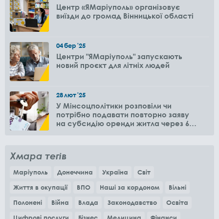
Центр «ЯМаріуполь» організовує
виїзди до громад Вінницької області
04
бер
'25
Центри "ЯМаріуполь" запускають
новий проєкт для літніх людей
28
лют
'25
У Мінсоцполітики розповіли чи
потрібно подавати повторно заяву
на субсидію оренди житла через 6
місяців
Хмара тегів
Маріуполь
Донеччина
Україна
Світ
Життя в окупації
ВПО
Наші за кордоном
Вільні
Полонені
Війна
Влада
Законодавство
Освіта
Цифрові послуги
Бізнес
Медицина
Фінанси