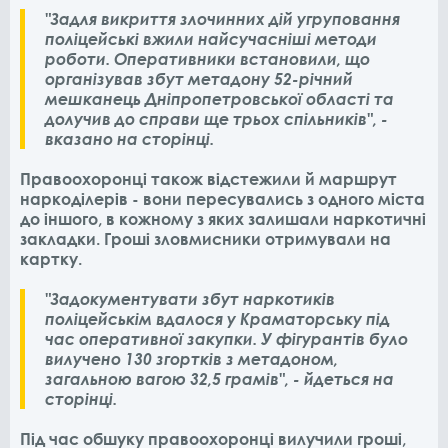
"Задля викриття злочинних дій угруповання
поліцейські вжили найсучасніші методи
роботи. Оперативники встановили, що
організував збут метадону 52-річний
мешканець Дніпропетровської області та
долучив до справи ще трьох спільників", -
вказано на сторінці.
Правоохоронці також відстежили й маршрут
наркоділерів - вони пересувались з одного міста
до іншого, в кожному з яких залишали наркотичні
закладки. Гроші зловмисники отримували на
картку.
"Задокументувати збут наркотиків
поліцейськім вдалося у Краматорську під
час оперативної закупки. У фігурантів було
вилучено 130 згортків з метадоном,
загальною вагою 32,5 грамів", - йдеться на
сторінці.
Під час обшуку правоохоронці вилучили гроші,