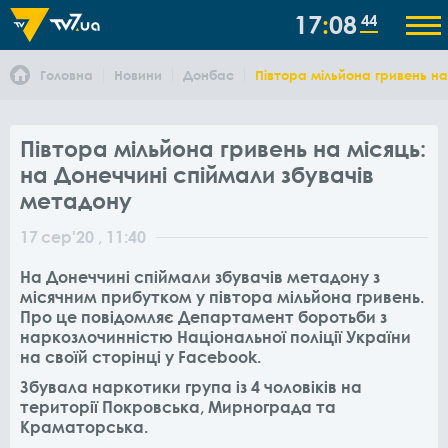
17
08
44
Головна
Новини
Донбас
Півтора мільйона гривень на
Півтора мільйона гривень на місяць:
на Донеччині спіймали збувачів
метадону
17
сер
'20
, 11:40
На Донеччині спіймали збувачів метадону з
місячним прибутком у півтора мільйона гривень.
Про це повідомляє Департамент боротьби з
наркозлочинністю Національної поліції України
на своїй сторінці у Facebook.
Збувала наркотики група із 4 чоловіків на
території Покровська, Мирнограда та
Краматорська.