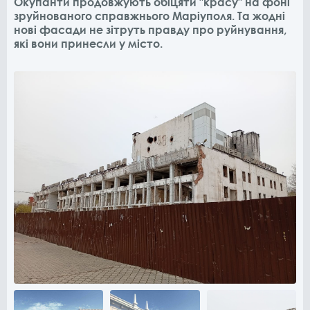
Окупанти продовжують обіцяти "красу" на фоні
зруйнованого справжнього Маріуполя. Та жодні
нові фасади не зітруть правду про руйнування,
які вони принесли у місто.