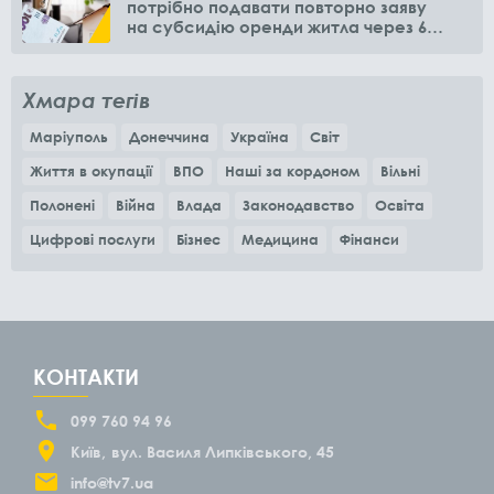
потрібно подавати повторно заяву
на субсидію оренди житла через 6
місяців
Хмара тегів
Маріуполь
Донеччина
Україна
Світ
Життя в окупації
ВПО
Наші за кордоном
Вільні
Полонені
Війна
Влада
Законодавство
Освіта
Цифрові послуги
Бізнес
Медицина
Фінанси
КОНТАКТИ
099 760 94 96
Київ
вул. Василя Липківського, 45
info@tv7.ua