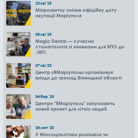
23
кві
'25
Мінрозвитку змінив офіційну дату
окупації Маріуполя
08
кві
'25
Magic Dental — сучасна
стоматологія зі знижками для ВПО до
-50%
07
кві
'25
Центр «ЯМаріуполь» організовує
виїзди до громад Вінницької області
04
бер
'25
Центри "ЯМаріуполь" запускають
новий проєкт для літніх людей
28
лют
'25
У Мінсоцполітики розповіли чи