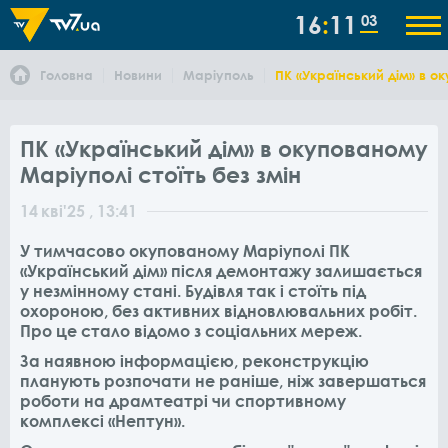
16
11
03
Головна
Новини
Маріуполь
ПК «Український дім» в о
ПК «Український дім» в окупованому
Маріуполі стоїть без змін
14
кві
'25
, 13:41
У тимчасово окупованому Маріуполі
ПК
«Український дім»
після демонтажу
залишається
у незмінному стані
. Будівля так і стоїть
під
охороною
, без активних відновлювальних робіт.
Про це стало відомо з соціальних мереж.
За наявною інформацією, реконструкцію
планують розпочати не раніше, ніж завершаться
роботи на драмтеатрі чи спортивному
комплексі «Нептун».