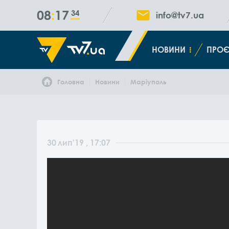
08
17
35
info@tv7.ua
НОВИНИ
ПРОЄ
Головна
Новини
Маріуполь
30
лип
'19
, 17:07