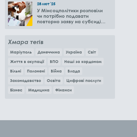
28
лют
'25
У Мінсоцполітики розповіли
чи потрібно подавати
повторно заяву на субсидію
оренди житла через 6
місяців
Хмара тегів
Маріуполь
Донеччина
Україна
Світ
Життя в окупації
ВПО
Наші за кордоном
Вільні
Полонені
Війна
Влада
Законодавство
Освіта
Цифрові послуги
Бізнес
Медицина
Фінанси