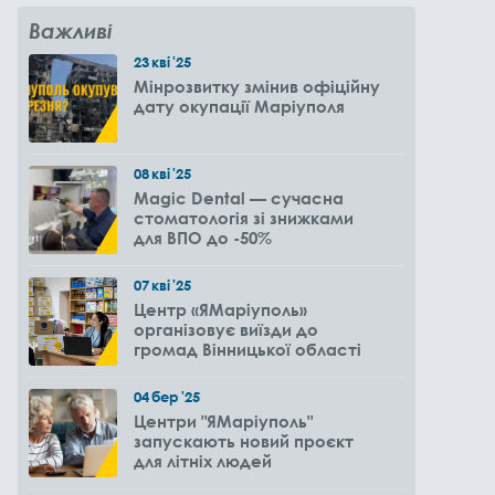
Важливі
23
кві
'25
Мінрозвитку змінив офіційну
дату окупації Маріуполя
08
кві
'25
Magic Dental — сучасна
стоматологія зі знижками
для ВПО до -50%
07
кві
'25
Центр «ЯМаріуполь»
організовує виїзди до
громад Вінницької області
04
бер
'25
Центри "ЯМаріуполь"
запускають новий проєкт
для літніх людей