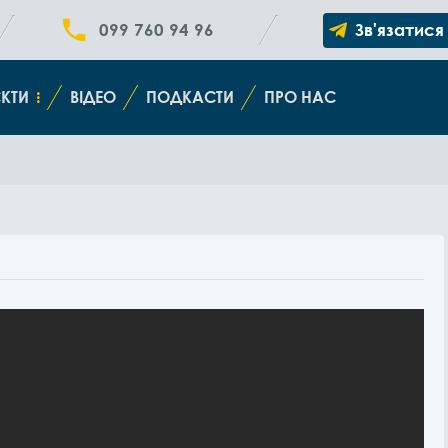
099 760 94 96
Зв'язатися
КТИ
ВІДЕО
ПОДКАСТИ
ПРО НАС