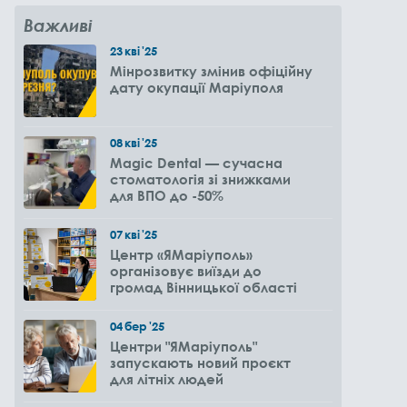
Важливі
23
кві
'25
Мінрозвитку змінив офіційну
дату окупації Маріуполя
08
кві
'25
Magic Dental — сучасна
стоматологія зі знижками
для ВПО до -50%
07
кві
'25
Центр «ЯМаріуполь»
організовує виїзди до
громад Вінницької області
04
бер
'25
Центри "ЯМаріуполь"
запускають новий проєкт
для літніх людей