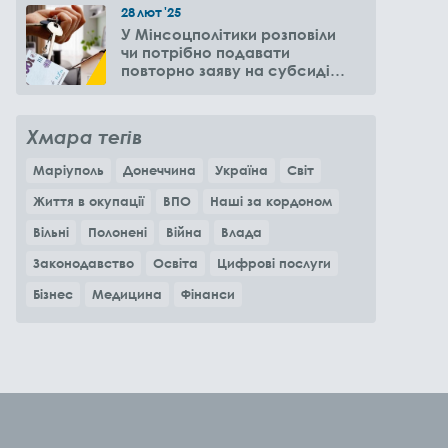
28
лют
'25
У Мінсоцполітики розповіли
чи потрібно подавати
повторно заяву на субсидію
оренди житла через 6
місяців
Хмара тегів
Маріуполь
Донеччина
Україна
Світ
Життя в окупації
ВПО
Наші за кордоном
Вільні
Полонені
Війна
Влада
Законодавство
Освіта
Цифрові послуги
Бізнес
Медицина
Фінанси