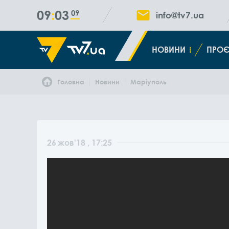
09
03
10
info@tv7.ua
НОВИНИ
ПРОЄ
Головна
Новини
Маріуполь
26
жов
'18
, 17:25