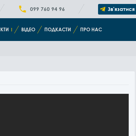
099 760 94 96
Зв'язатися
КТИ
ВІДЕО
ПОДКАСТИ
ПРО НАС