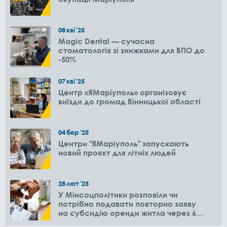
08
кві
'25
Magic Dental — сучасна
стоматологія зі знижками для ВПО до
-50%
07
кві
'25
Центр «ЯМаріуполь» організовує
виїзди до громад Вінницької області
04
бер
'25
Центри "ЯМаріуполь" запускають
новий проєкт для літніх людей
28
лют
'25
У Мінсоцполітики розповіли чи
потрібно подавати повторно заяву
на субсидію оренди житла через 6
місяців