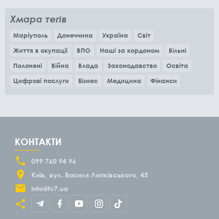
Хмара тегів
Маріуполь
Донеччина
Україна
Світ
Життя в окупації
ВПО
Наші за кордоном
Вільні
Полонені
Війна
Влада
Законодавство
Освіта
Цифрові послуги
Бізнес
Медицина
Фінанси
КОНТАКТИ
099 760 94 96
Київ
вул. Василя Липківського, 45
info@tv7.ua