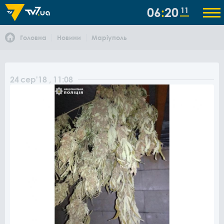
06
20
11
Головна
Новини
Маріуполь
24
сер
'18
, 11:08