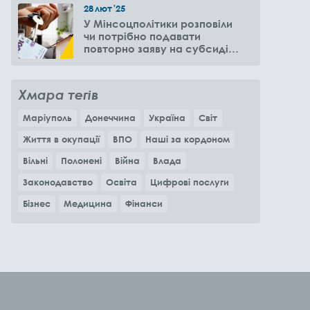
28
лют
'25
У Мінсоцполітики розповіли
чи потрібно подавати
повторно заяву на субсидію
оренди житла через 6
місяців
Хмара тегів
Маріуполь
Донеччина
Україна
Світ
Життя в окупації
ВПО
Наші за кордоном
Вільні
Полонені
Війна
Влада
Законодавство
Освіта
Цифрові послуги
Бізнес
Медицина
Фінанси