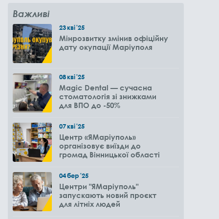
Важливі
23
кві
'25
Мінрозвитку змінив офіційну
дату окупації Маріуполя
08
кві
'25
Magic Dental — сучасна
стоматологія зі знижками
для ВПО до -50%
07
кві
'25
Центр «ЯМаріуполь»
організовує виїзди до
громад Вінницької області
04
бер
'25
Центри "ЯМаріуполь"
запускають новий проєкт
для літніх людей