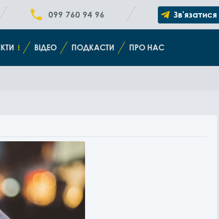
099 760 94 96
Зв'язатися
КТИ
ВІДЕО
ПОДКАСТИ
ПРО НАС