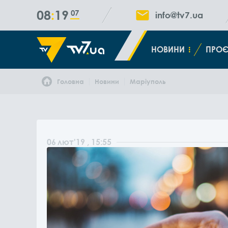
08
19
08
info@tv7.ua
НОВИНИ
ПРОЄ
Головна
Новини
Маріуполь
06
лют
'19
, 15:55