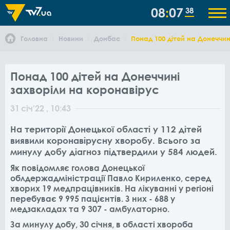
08
07
38
Головна
Новини
Донбас
Понад 100 дітей на Донеччин
Понад 100 дітей на Донеччині
захворіли на коронавірус
31
січ
'22
, 10:43
На території Донецької області у 112 дітей
виявили коронавірусну хворобу. Всього за
минулу добу діагноз підтвердили у 584 людей.
Як повідомляє голова Донецької
облдержадміністрації Павло Кириленко, серед
хворих 19 медпрацівників. На лікуванні у регіоні
перебуває 9 995 пацієнтів. З них - 688 у
медзакладах та 9 307 - амбулаторно.
За минулу добу, 30 січня, в області хвороба