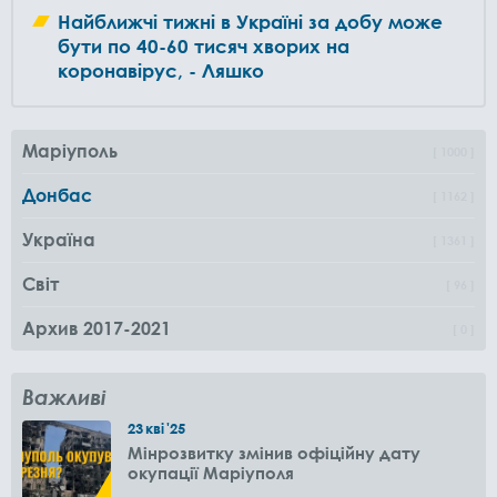
Найближчі тижні в Україні за добу може
бути по 40-60 тисяч хворих на
коронавірус, - Ляшко
Маріуполь
1000
Донбас
1162
Україна
1361
Світ
96
Архив 2017-2021
0
Важливі
23
кві
'25
Мінрозвитку змінив офіційну дату
окупації Маріуполя