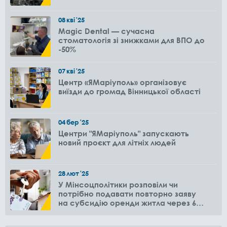
08
кві
'25
Magic Dental — сучасна
стоматологія зі знижками для ВПО до
-50%
07
кві
'25
Центр «ЯМаріуполь» організовує
виїзди до громад Вінницької області
04
бер
'25
Центри "ЯМаріуполь" запускають
новий проєкт для літніх людей
28
лют
'25
У Мінсоцполітики розповіли чи
потрібно подавати повторно заяву
на субсидію оренди житла через 6
місяців