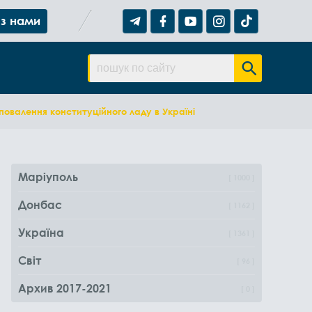
 з нами
повалення конституційного ладу в Україні
Маріуполь
1000
Донбас
1162
Україна
1361
Світ
96
Архив 2017-2021
0