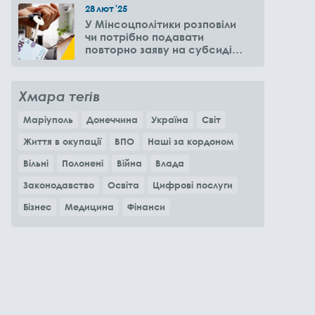
28
лют
'25
У Мінсоцполітики розповіли
чи потрібно подавати
повторно заяву на субсидію
оренди житла через 6
місяців
Хмара тегів
Маріуполь
Донеччина
Україна
Світ
Життя в окупації
ВПО
Наші за кордоном
Вільні
Полонені
Війна
Влада
Законодавство
Освіта
Цифрові послуги
Бізнес
Медицина
Фінанси