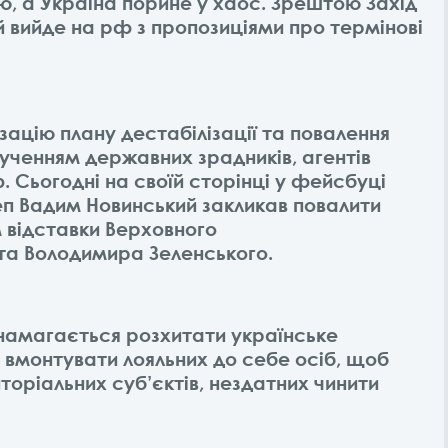
ю, а Україна порине у хаос. Зрештою Захід
й вийде на рф з пропозиціями про термінові
ізацію плану дестабілізації та повалення
алученням державних зрадників, агентів
. Сьогодні на своїй сторінці у фейсбуці
п Вадим Новинський закликав повалити
м відставки Верховного
та Володимира Зеленського.
я намагається розхитати українське
і вмонтувати лояльних до себе осіб, щоб
торіальних суб’єктів, нездатних чинити