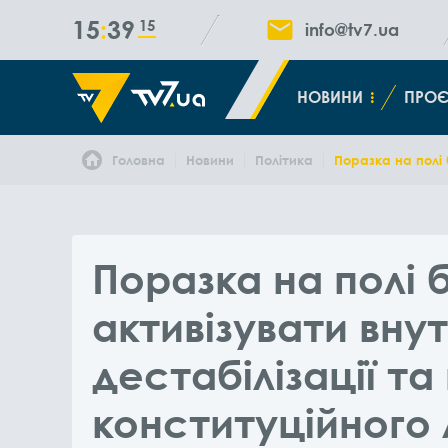
15
39
15
info@tv7.ua
НОВИНИ
ПРОЄ
Головна
Новини
Політика
Поразка на полі 
Поразка на полі
активізувати вну
дестабілізації т
конституційного 