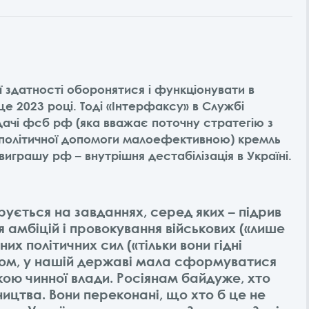
ї здатності оборонятися і функціонувати в
ще 2023 році. Тоді «Інтерфаксу» в Службі
одачі фсб рф (яка вважає поточну стратегію з
та політичної допомоги малоефективною) кремль
играшу рф – внутрішня дестабілізація в Україні.
ється на завданнях, серед яких – підрив
я амбіцій і провокування військових («лише
их політичних сил («тільки вони гідні
умом, у нашій державі мала сформуватися
ою чинної влади. Росіянам байдуже, хто
ництва. Вони переконані, що хто б це не