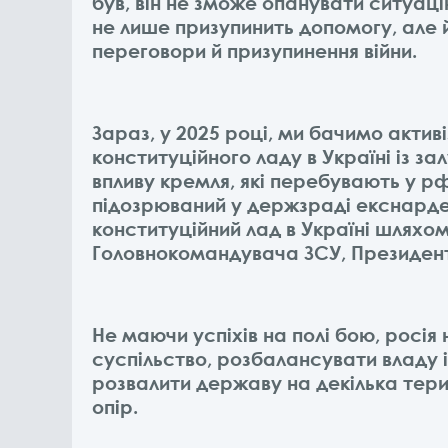
був, він не зможе опанувати ситуаці
не лише призупинить допомогу, але 
переговори й призупинення війни.
Зараз, у 2025 році, ми бачимо актив
конституційного ладу в Україні із з
впливу кремля, які перебувають у рф
підозрюваний у держзраді екснарде
конституційний лад в Україні шляхо
Головнокомандувача ЗСУ, Президен
Не маючи успіхів на полі бою, росі
суспільство, розбалансувати владу 
розвалити державу на декілька тери
опір.