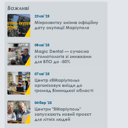
Важливі
23
кві
'25
Мінрозвитку змінив офіційну
дату окупації Маріуполя
08
кві
'25
Magic Dental — сучасна
стоматологія зі знижками
для ВПО до -50%
07
кві
'25
Центр «ЯМаріуполь»
організовує виїзди до
громад Вінницької області
04
бер
'25
Центри "ЯМаріуполь"
запускають новий проєкт
для літніх людей