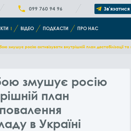
099 760 94 96
Зв'язатися
КТИ
ВІДЕО
ПОДКАСТИ
ПРО НАС
бою змушує росію активізувати внутрішній план дестабілізації та 
 бою змушує росію
трішній план
а повалення
ладу в Україні