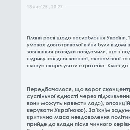
13
лис
'25
, 20:27
Плани росії щодо послаблення України, ї
умовах довготривалої війни були відомі 
зовнішньої розвідки повідомили, що з п
підриву західної воєнної, економічної 
планує скорегувати стратегію. Ключ до в
Передбачалося, що ворог сконцентру
суспільної єдності через підживленн
вони можуть навести лад»), опозиційн
керувати Україною»). За їхнім зад
критична маса невдоволення політик
прийде до влади після чинного керів