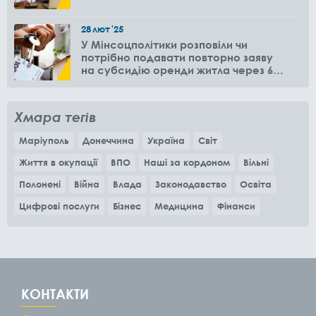
28
лют
'25
У Мінсоцполітики розповіли чи
потрібно подавати повторно заяву
на субсидію оренди житла через 6
місяців
Хмара тегів
Маріуполь
Донеччина
Україна
Світ
Життя в окупації
ВПО
Наші за кордоном
Вільні
Полонені
Війна
Влада
Законодавство
Освіта
Цифрові послуги
Бізнес
Медицина
Фінанси
КОНТАКТИ