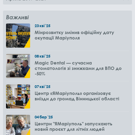
Важливі
23
кві
'25
Мінрозвитку змінив офіційну дату
окупації Маріуполя
08
кві
'25
Magic Dental — сучасна
стоматологія зі знижками для ВПО до
-50%
07
кві
'25
Центр «ЯМаріуполь» організовує
виїзди до громад Вінницької області
04
бер
'25
Центри "ЯМаріуполь" запускають
новий проєкт для літніх людей