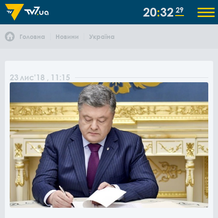
20
32
29
Головна
Новини
Україна
23
лис
'18
, 11:15