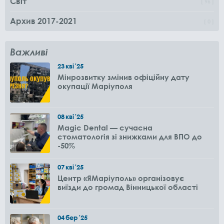
Світ
96
Архив 2017-2021
0
Важливі
23
кві
'25
Мінрозвитку змінив офіційну дату
окупації Маріуполя
08
кві
'25
Magic Dental — сучасна
стоматологія зі знижками для ВПО до
-50%
07
кві
'25
Центр «ЯМаріуполь» організовує
виїзди до громад Вінницької області
04
бер
'25