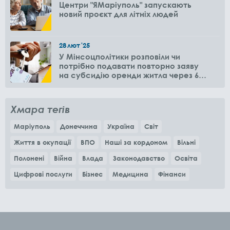
Центри "ЯМаріуполь" запускають
новий проєкт для літніх людей
28
лют
'25
У Мінсоцполітики розповіли чи
потрібно подавати повторно заяву
на субсидію оренди житла через 6
місяців
Хмара тегів
Маріуполь
Донеччина
Україна
Світ
Життя в окупації
ВПО
Наші за кордоном
Вільні
Полонені
Війна
Влада
Законодавство
Освіта
Цифрові послуги
Бізнес
Медицина
Фінанси