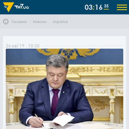
03
16
35
Головна
Новини
Україна
26
кві
'19
, 10:30