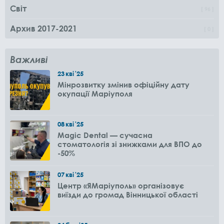
Світ
96
Архив 2017-2021
0
Важливі
23
кві
'25
Мінрозвитку змінив офіційну дату
окупації Маріуполя
08
кві
'25
Magic Dental — сучасна
стоматологія зі знижками для ВПО до
-50%
07
кві
'25
Центр «ЯМаріуполь» організовує
виїзди до громад Вінницької області