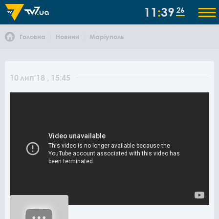
11
39
26
Головна
Новини
Маріуполь
10
лип
'18
, 15:45