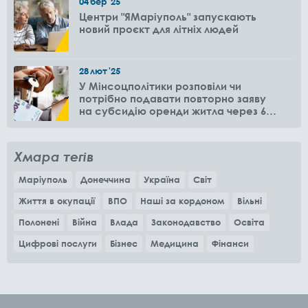
04
бер
'25
Центри "ЯМаріуполь" запускають
новий проєкт для літніх людей
28
лют
'25
У Мінсоцполітики розповіли чи
потрібно подавати повторно заяву
на субсидію оренди житла через 6
місяців
Хмара тегів
Маріуполь
Донеччина
Україна
Світ
Життя в окупації
ВПО
Наші за кордоном
Вільні
Полонені
Війна
Влада
Законодавство
Освіта
Цифрові послуги
Бізнес
Медицина
Фінанси