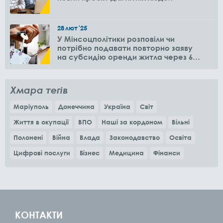
28
лют
'25
У Мінсоцполітики розповіли чи
потрібно подавати повторно заяву
на субсидію оренди житла через 6
місяців
Хмара тегів
Маріуполь
Донеччина
Україна
Світ
Життя в окупації
ВПО
Наші за кордоном
Вільні
Полонені
Війна
Влада
Законодавство
Освіта
Цифрові послуги
Бізнес
Медицина
Фінанси
КОНТАКТИ