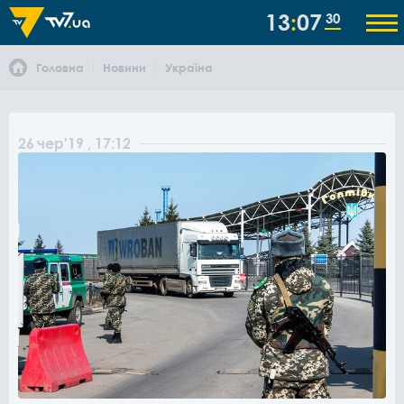
13
07
30
Головна
Новини
Україна
26
чер
'19
, 17:12