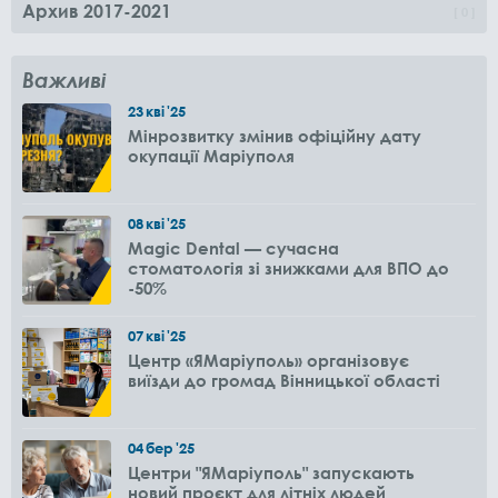
Архив 2017-2021
0
Важливі
23
кві
'25
Мінрозвитку змінив офіційну дату
окупації Маріуполя
08
кві
'25
Magic Dental — сучасна
стоматологія зі знижками для ВПО до
-50%
07
кві
'25
Центр «ЯМаріуполь» організовує
виїзди до громад Вінницької області
04
бер
'25
Центри "ЯМаріуполь" запускають
новий проєкт для літніх людей