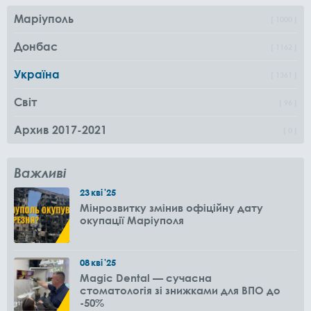
Маріуполь
1000
Донбас
1162
Україна
1361
Світ
96
Архив 2017-2021
0
Важливі
23
кві
'25
Мінрозвитку змінив офіційну дату
окупації Маріуполя
08
кві
'25
Magic Dental — сучасна
стоматологія зі знижками для ВПО до
-50%