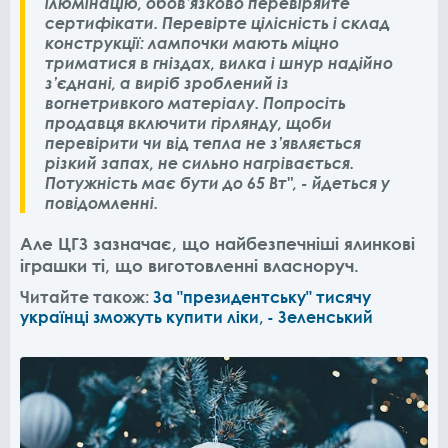
ілюмінацію, обов’язково перевіряйте
сертифікати. Перевірте цілісність і склад
конструкції: лампочки мають міцно
триматися в гніздах, вилка і шнур надійно
з’єднані, а виріб зроблений із
вогнетривкого матеріалу. Попросіть
продавця включити гірлянду, щоби
перевірити чи від тепла не з’являється
різкий запах, не сильно нагрівається.
Потужність має бути до 65 Вт", - йдеться у
повідомленні.
Але ЦГЗ зазначає, що найбезпечніші ялинкові
іграшки ті, що виготовленні власноруч.
Читайте також:
За "президентську" тисячу
українці зможуть купити ліки, - Зеленський