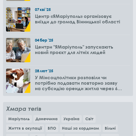
07
кві
'25
Центр «ЯМаріуполь» організовує
виїзди до громад Вінницької області
04
бер
'25
Центри "ЯМаріуполь" запускають
новий проєкт для літніх людей
28
лют
'25
У Мінсоцполітики розповіли чи
потрібно подавати повторно заяву
на субсидію оренди житла через 6
місяців
Хмара тегів
Маріуполь
Донеччина
Україна
Світ
Життя в окупації
ВПО
Наші за кордоном
Вільні