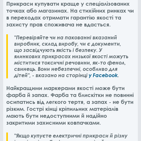
Прикраси купувати краще у спеціалізованих
точках або магазинах.
На стихійних ринках чи
в переходах отримати гарантію якості та
захисту прав споживача не вдасться.
"Перевіряйте чи на пакованні вказаний
виробник, склад виробу, чи є документи,
що засвідчують якість і безпеку. У
ялинкових прикрасах низької якості можуть
міститися токсичні речовини, як-то фенол,
свинець. Вони небезпечні, особливо для
дітей", - вказано на сторінці
у Facebook
.
Найкращими маркерами якості може бути
фарба й запах. Фарба та блискітки не повинні
осипатись від легкого тертя, а запах - не бути
різким.
Гострі кінці кріпильних матеріалів
мають бути недоступними й надійно
закритими захисними ковпачками.
"Якщо купуєте електричні прикраси й різну