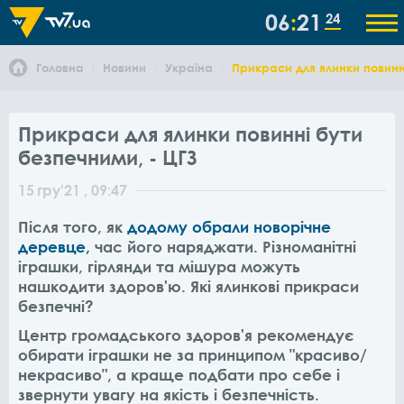
06
21
24
Головна
Новини
Україна
Прикраси для ялинки повинн
Прикраси для ялинки повинні бути
безпечними, - ЦГЗ
15
гру
'21
, 09:47
Після того, як
додому обрали новорічне
деревце,
час його наряджати.
Різноманітні
іграшки, гірлянди та мішура можуть
нашкодити здоров'ю. Які ялинкові прикраси
безпечні?
Центр громадського здоров'я рекомендує
обирати іграшки не за принципом "красиво/
некрасиво", а краще подбати про себе і
звернути увагу на якість і безпечність.