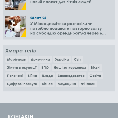
новий проєкт для літніх людей
28
лют
'25
У Мінсоцполітики розповіли чи
потрібно подавати повторно заяву
на субсидію оренди житла через 6
місяців
Хмара тегів
Маріуполь
Донеччина
Україна
Світ
Життя в окупації
ВПО
Наші за кордоном
Вільні
Полонені
Війна
Влада
Законодавство
Освіта
Цифрові послуги
Бізнес
Медицина
Фінанси
КОНТАКТИ