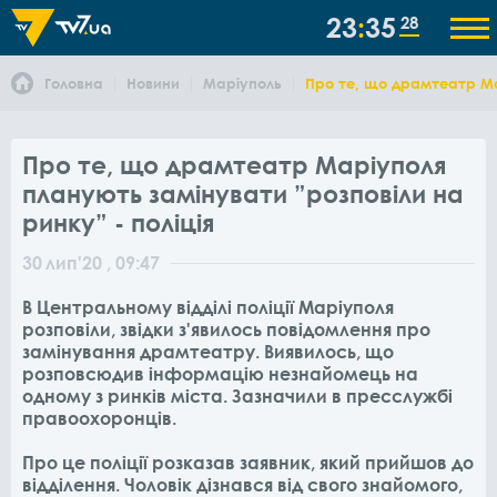
23
35
28
Головна
Новини
Маріуполь
Про те, що драмтеатр Мар
Про те, що драмтеатр Маріуполя
планують замінувати ”розповіли на
ринку” - поліція
30
лип
'20
, 09:47
В Центральному відділі поліції Маріуполя
розповіли, звідки з'явилось повідомлення про
замінування драмтеатру. Виявилось, що
розповсюдив інформацію незнайомець на
одному з ринків міста. Зазначили в пресслужбі
правоохоронців.
Про це поліції розказав заявник, який прийшов до
відділення. Чоловік дізнався від свого знайомого,