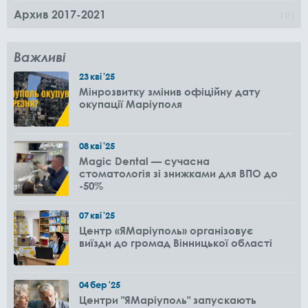
Архив 2017-2021
0
Важливі
23
кві
'25
Мінрозвитку змінив офіційну дату
окупації Маріуполя
08
кві
'25
Magic Dental — сучасна
стоматологія зі знижками для ВПО до
-50%
07
кві
'25
Центр «ЯМаріуполь» організовує
виїзди до громад Вінницької області
04
бер
'25
Центри "ЯМаріуполь" запускають