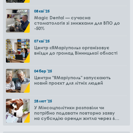
08
кві
'25
Magic Dental — сучасна
стоматологія зі знижками для ВПО до
-50%
07
кві
'25
Центр «ЯМаріуполь» організовує
виїзди до громад Вінницької області
04
бер
'25
Центри "ЯМаріуполь" запускають
новий проєкт для літніх людей
28
лют
'25
У Мінсоцполітики розповіли чи
потрібно подавати повторно заяву
на субсидію оренди житла через 6
місяців