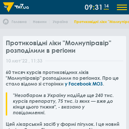
09
31
14
Головна
Новини
Україна
Протиковідні ліки "Молнупіра
Протиковідні ліки "Молнупіравір"
розподілили в регіони
10
лют
'22
, 11:33
60 тисяч курсів протиковідних ліків
"Молнупіравір" розподілили по регіонах. Про це
стало відомо зі сторінки
у Facebook МОЗ
.
"Незабаром в Україну надійде ще 240 тис.
курсів препарату, 75 тис. із яких — вже до
кінця цього тижня", - вказано у
повідомленні.
Цей лікарський засіб у формі пігулок. І це новий