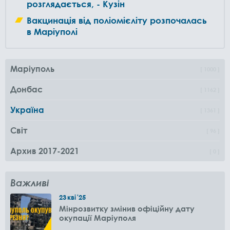
розглядається, - Кузін
Вакцинація від поліомієліту розпочалась
в Маріуполі
Маріуполь
1000
Донбас
1162
Україна
1361
Світ
96
Архив 2017-2021
0
Важливі
23
кві
'25
Мінрозвитку змінив офіційну дату
окупації Маріуполя